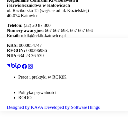
Regionalne Centrum Krwiodawstwa
i Krwiolecznictwa w Katowicach
ul. Raciborska 15 (wejście od ul. Kozielskiej)
40-074 Katowice
Telefon:
(32) 20 87 300
Numery awaryjne:
667 667 693, 667 667 694
Email:
rckik@rckik-katowice.pl
KRS:
0000054747
REGON:
000296986
NIP:
634 23 36 539
Ta strona używa plików cookie i umożliwia wybór,
które z nich chcesz zaakceptować.
Praca i praktyki w RCKiK
Mapa strony
Akceptuj wszystko
Deklaracja dostępności
Polityka prywatności
Personalizacja
RODO
Designed by
KAVA
Developed by
SoftwareThings