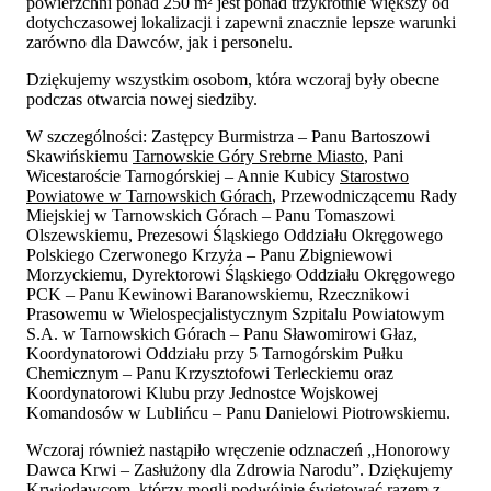
powierzchni ponad 250 m² jest ponad trzykrotnie większy od
dotychczasowej lokalizacji i zapewni znacznie lepsze warunki
zarówno dla Dawców, jak i personelu.
Dziękujemy wszystkim osobom, która wczoraj były obecne
podczas otwarcia nowej siedziby.
W szczególności: Zastępcy Burmistrza – Panu Bartoszowi
Skawińskiemu
Tarnowskie Góry Srebrne Miasto
, Pani
Wicestaroście Tarnogórskiej – Annie Kubicy
Starostwo
Powiatowe w Tarnowskich Górach
, Przewodniczącemu Rady
Miejskiej w Tarnowskich Górach – Panu Tomaszowi
Olszewskiemu, Prezesowi Śląskiego Oddziału Okręgowego
Polskiego Czerwonego Krzyża – Panu Zbigniewowi
Morzyckiemu, Dyrektorowi Śląskiego Oddziału Okręgowego
PCK – Panu Kewinowi Baranowskiemu, Rzecznikowi
Prasowemu w Wielospecjalistycznym Szpitalu Powiatowym
S.A. w Tarnowskich Górach – Panu Sławomirowi Głaz,
Koordynatorowi Oddziału przy 5 Tarnogórskim Pułku
Chemicznym – Panu Krzysztofowi Terleckiemu oraz
Koordynatorowi Klubu przy Jednostce Wojskowej
Komandosów w Lublińcu – Panu Danielowi Piotrowskiemu.
Wczoraj również nastąpiło wręczenie odznaczeń „Honorowy
Dawca Krwi – Zasłużony dla Zdrowia Narodu”. Dziękujemy
Krwiodawcom, którzy mogli podwójnie świętować razem z