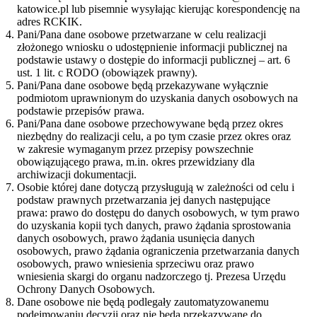
katowice.pl lub pisemnie wysyłając kierując korespondencję na
adres RCKIK.
Pani/Pana dane osobowe przetwarzane w celu realizacji
złożonego wniosku o udostępnienie informacji publicznej na
podstawie ustawy o dostępie do informacji publicznej – art. 6
ust. 1 lit. c RODO (obowiązek prawny).
Pani/Pana dane osobowe będą przekazywane wyłącznie
podmiotom uprawnionym do uzyskania danych osobowych na
podstawie przepisów prawa.
Pani/Pana dane osobowe przechowywane będą przez okres
niezbędny do realizacji celu, a po tym czasie przez okres oraz
w zakresie wymaganym przez przepisy powszechnie
obowiązującego prawa, m.in. okres przewidziany dla
archiwizacji dokumentacji.
Osobie której dane dotyczą przysługują w zależności od celu i
podstaw prawnych przetwarzania jej danych następujące
prawa: prawo do dostępu do danych osobowych, w tym prawo
do uzyskania kopii tych danych, prawo żądania sprostowania
danych osobowych, prawo żądania usunięcia danych
osobowych, prawo żądania ograniczenia przetwarzania danych
osobowych, prawo wniesienia sprzeciwu oraz prawo
wniesienia skargi do organu nadzorczego tj. Prezesa Urzędu
Ochrony Danych Osobowych.
Dane osobowe nie będą podlegały zautomatyzowanemu
podejmowaniu decyzji oraz nie będą przekazywane do