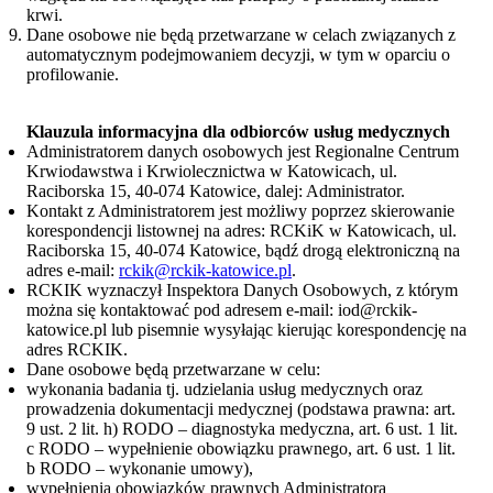
krwi.
Dane osobowe nie będą przetwarzane w celach związanych z
automatycznym podejmowaniem decyzji, w tym w oparciu o
profilowanie.
Klauzula informacyjna dla odbiorców usług medycznych
Administratorem danych osobowych jest Regionalne Centrum
Krwiodawstwa i Krwiolecznictwa w Katowicach, ul.
Raciborska 15, 40-074 Katowice, dalej: Administrator.
Kontakt z Administratorem jest możliwy poprzez skierowanie
korespondencji listownej na adres: RCKiK w Katowicach, ul.
Raciborska 15, 40-074 Katowice, bądź drogą elektroniczną na
adres e-mail:
rckik@rckik-katowice.pl
.
RCKIK wyznaczył Inspektora Danych Osobowych, z którym
można się kontaktować pod adresem e-mail: iod@rckik-
katowice.pl lub pisemnie wysyłając kierując korespondencję na
adres RCKIK.
Dane osobowe będą przetwarzane w celu:
wykonania badania tj. udzielania usług medycznych oraz
prowadzenia dokumentacji medycznej (podstawa prawna: art.
9 ust. 2 lit. h) RODO – diagnostyka medyczna, art. 6 ust. 1 lit.
c RODO – wypełnienie obowiązku prawnego, art. 6 ust. 1 lit.
b RODO – wykonanie umowy),
wypełnienia obowiązków prawnych Administratora