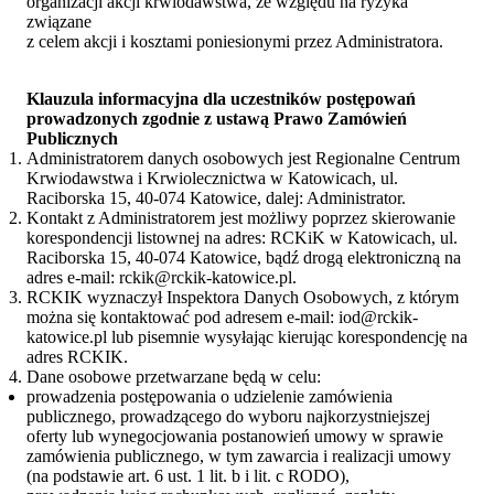
organizacji akcji krwiodawstwa, ze względu na ryzyka
związane
z celem akcji i kosztami poniesionymi przez Administratora.
Klauzula informacyjna dla uczestników postępowań
prowadzonych zgodnie z ustawą Prawo Zamówień
Publicznych
Administratorem danych osobowych jest Regionalne Centrum
Krwiodawstwa i Krwiolecznictwa w Katowicach, ul.
Raciborska 15, 40-074 Katowice, dalej: Administrator.
Kontakt z Administratorem jest możliwy poprzez skierowanie
korespondencji listownej na adres: RCKiK w Katowicach, ul.
Raciborska 15, 40-074 Katowice, bądź drogą elektroniczną na
adres e-mail: rckik@rckik-katowice.pl.
RCKIK wyznaczył Inspektora Danych Osobowych, z którym
można się kontaktować pod adresem e-mail: iod@rckik-
katowice.pl lub pisemnie wysyłając kierując korespondencję na
adres RCKIK.
Dane osobowe przetwarzane będą w celu:
prowadzenia postępowania o udzielenie zamówienia
publicznego, prowadzącego do wyboru najkorzystniejszej
oferty lub wynegocjowania postanowień umowy w sprawie
zamówienia publicznego, w tym zawarcia i realizacji umowy
(na podstawie art. 6 ust. 1 lit. b i lit. c RODO),