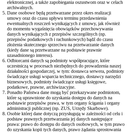
elektronicznej, a także zapobiegania oszustwom oraz w celach
archiwalnych.
Dane osobowe będą przetwarzane przez okres realizacji
umowy oraz do czasu upływu terminu przedawnienia
ewentualnych roszczeń wynikających z umowy, jak również
do momentu wygaśnięcia obowiązków przechowywania
danych wynikających z przepisów szczególnych (np.
przepisów podatkowych i rachunkowych) bądź do czasu
złożenia skutecznego sprzeciwu na przetwarzanie danych
(kiedy dane są przetwarzane na podstawie prawnie
uzasadnionego interesu).
Odbiorcami danych są podmioty współpracujące, które
uczestniczą w procesach niezbędnych do prowadzenia naszej
działalności gospodarczej, w tym: dostawca serwera, podmioty
świadczące usługi wsparcia technicznego, dostawcy narzędzi
biznesowych, podmioty świadczące usługi księgowe,
podatkowe, prawne, archiwizacyjne.
Ponadto Państwa dane mogą być przekazywane podmiotom,
które są uprawnione do uzyskania dostępu do danych na
podstawie przepisów prawa, w tym organy ścigania i organy
administracji publicznej (np. ZUS, Urzędy Skarbowe).
Osobie której dane dotyczą przysługują w zależności od celu i
podstaw prawnych przetwarzania jej danych następujące
prawa: prawo do dostępu do danych osobowych, w tym prawo
do uzyskania kopii tych danych, prawo żądania sprostowania