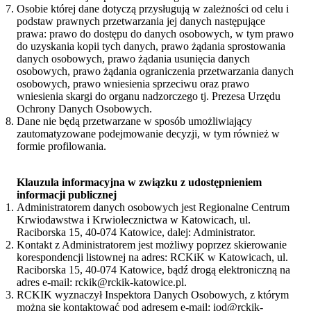
Osobie której dane dotyczą przysługują w zależności od celu i
podstaw prawnych przetwarzania jej danych następujące
prawa: prawo do dostępu do danych osobowych, w tym prawo
do uzyskania kopii tych danych, prawo żądania sprostowania
danych osobowych, prawo żądania usunięcia danych
osobowych, prawo żądania ograniczenia przetwarzania danych
osobowych, prawo wniesienia sprzeciwu oraz prawo
wniesienia skargi do organu nadzorczego tj. Prezesa Urzędu
Ochrony Danych Osobowych.
Dane nie będą przetwarzane w sposób umożliwiający
zautomatyzowane podejmowanie decyzji, w tym również w
formie profilowania.
Klauzula informacyjna w związku z udostępnieniem
informacji publicznej
Administratorem danych osobowych jest Regionalne Centrum
Krwiodawstwa i Krwiolecznictwa w Katowicach, ul.
Raciborska 15, 40-074 Katowice, dalej: Administrator.
Kontakt z Administratorem jest możliwy poprzez skierowanie
korespondencji listownej na adres: RCKiK w Katowicach, ul.
Raciborska 15, 40-074 Katowice, bądź drogą elektroniczną na
adres e-mail: rckik@rckik-katowice.pl.
RCKIK wyznaczył Inspektora Danych Osobowych, z którym
można się kontaktować pod adresem e-mail: iod@rckik-