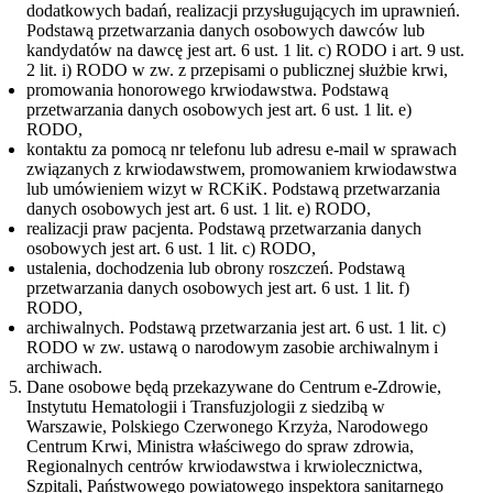
dodatkowych badań, realizacji przysługujących im uprawnień.
Podstawą przetwarzania danych osobowych dawców lub
kandydatów na dawcę jest art. 6 ust. 1 lit. c) RODO i art. 9 ust.
2 lit. i) RODO w zw. z przepisami o publicznej służbie krwi,
promowania honorowego krwiodawstwa. Podstawą
przetwarzania danych osobowych jest art. 6 ust. 1 lit. e)
RODO,
kontaktu za pomocą nr telefonu lub adresu e-mail w sprawach
związanych z krwiodawstwem, promowaniem krwiodawstwa
lub umówieniem wizyt w RCKiK. Podstawą przetwarzania
danych osobowych jest art. 6 ust. 1 lit. e) RODO,
realizacji praw pacjenta. Podstawą przetwarzania danych
osobowych jest art. 6 ust. 1 lit. c) RODO,
ustalenia, dochodzenia lub obrony roszczeń. Podstawą
przetwarzania danych osobowych jest art. 6 ust. 1 lit. f)
RODO,
archiwalnych. Podstawą przetwarzania jest art. 6 ust. 1 lit. c)
RODO w zw. ustawą o narodowym zasobie archiwalnym i
archiwach.
Dane osobowe będą przekazywane do Centrum e-Zdrowie,
Instytutu Hematologii i Transfuzjologii z siedzibą w
Warszawie, Polskiego Czerwonego Krzyża, Narodowego
Centrum Krwi, Ministra właściwego do spraw zdrowia,
Regionalnych centrów krwiodawstwa i krwiolecznictwa,
Szpitali, Państwowego powiatowego inspektora sanitarnego