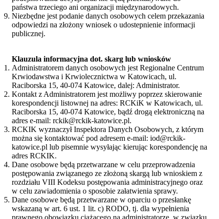
państwa trzeciego ani organizacji międzynarodowych.
Niezbędne jest podanie danych osobowych celem przekazania
odpowiedzi na złożony wniosek o udostepnienie informacji
publicznej.
Klauzula informacyjna dot. skarg lub wniosków
Administratorem danych osobowych jest Regionalne Centrum
Krwiodawstwa i Krwiolecznictwa w Katowicach, ul.
Raciborska 15, 40-074 Katowice, dalej: Administrator.
Kontakt z Administratorem jest możliwy poprzez skierowanie
korespondencji listownej na adres: RCKiK w Katowicach, ul.
Raciborska 15, 40-074 Katowice, bądź drogą elektroniczną na
adres e-mail: rckik@rckik-katowice.pl.
RCKIK wyznaczył Inspektora Danych Osobowych, z którym
można się kontaktować pod adresem e-mail: iod@rckik-
katowice.pl lub pisemnie wysyłając kierując korespondencję na
adres RCKIK.
Dane osobowe będą przetwarzane w celu przeprowadzenia
postępowania związanego ze złożoną skargą lub wnioskiem z
rozdziału VIII Kodeksu postępowania administracyjnego oraz
w celu zawiadomienia o sposobie załatwienia sprawy.
Dane osobowe będą przetwarzane w oparciu o przesłankę
wskazaną w art. 6 ust. 1 lit. c) RODO, tj. dla wypełnienia
prawnego obowiązku ciążącego na administratorze, w związku