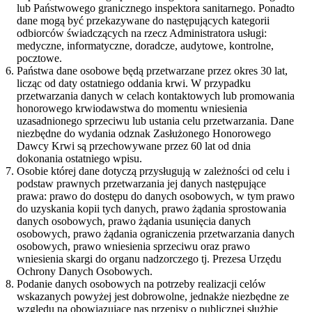
lub Państwowego granicznego inspektora sanitarnego. Ponadto
dane mogą być przekazywane do następujących kategorii
odbiorców świadczących na rzecz Administratora usługi:
medyczne, informatyczne, doradcze, audytowe, kontrolne,
pocztowe.
Państwa dane osobowe będą przetwarzane przez okres 30 lat,
licząc od daty ostatniego oddania krwi. W przypadku
przetwarzania danych w celach kontaktowych lub promowania
honorowego krwiodawstwa do momentu wniesienia
uzasadnionego sprzeciwu lub ustania celu przetwarzania. Dane
niezbędne do wydania odznak Zasłużonego Honorowego
Dawcy Krwi są przechowywane przez 60 lat od dnia
dokonania ostatniego wpisu.
Osobie której dane dotyczą przysługują w zależności od celu i
podstaw prawnych przetwarzania jej danych następujące
prawa: prawo do dostępu do danych osobowych, w tym prawo
do uzyskania kopii tych danych, prawo żądania sprostowania
danych osobowych, prawo żądania usunięcia danych
osobowych, prawo żądania ograniczenia przetwarzania danych
osobowych, prawo wniesienia sprzeciwu oraz prawo
wniesienia skargi do organu nadzorczego tj. Prezesa Urzędu
Ochrony Danych Osobowych.
Podanie danych osobowych na potrzeby realizacji celów
wskazanych powyżej jest dobrowolne, jednakże niezbędne ze
względu na obowiązujące nas przepisy o publicznej służbie