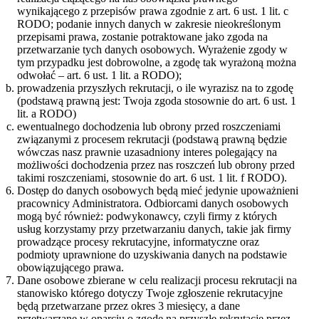
wynikającego z przepisów prawa zgodnie z art. 6 ust. 1 lit. c
RODO; podanie innych danych w zakresie nieokreślonym
przepisami prawa, zostanie potraktowane jako zgoda na
przetwarzanie tych danych osobowych. Wyrażenie zgody w
tym przypadku jest dobrowolne, a zgodę tak wyrażoną można
odwołać – art. 6 ust. 1 lit. a RODO);
prowadzenia przyszłych rekrutacji, o ile wyrazisz na to zgodę
(podstawą prawną jest: Twoja zgoda stosownie do art. 6 ust. 1
lit. a RODO)
ewentualnego dochodzenia lub obrony przed roszczeniami
związanymi z procesem rekrutacji (podstawą prawną będzie
wówczas nasz prawnie uzasadniony interes polegający na
możliwości dochodzenia przez nas roszczeń lub obrony przed
takimi roszczeniami, stosownie do art. 6 ust. 1 lit. f RODO).
Dostęp do danych osobowych będą mieć jedynie upoważnieni
pracownicy Administratora. Odbiorcami danych osobowych
mogą być również: podwykonawcy, czyli firmy z których
usług korzystamy przy przetwarzaniu danych, takie jak firmy
prowadzące procesy rekrutacyjne, informatyczne oraz
podmioty uprawnione do uzyskiwania danych na podstawie
obowiązującego prawa.
Dane osobowe zbierane w celu realizacji procesu rekrutacji na
stanowisko którego dotyczy Twoje zgłoszenie rekrutacyjne
będą przetwarzane przez okres 3 miesięcy, a dane
przetwarzane w oparciu o zgodę na przyszłe rekrutacje przez