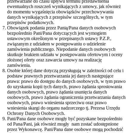
przetwarzane do czasu upływu terminu przedawnienia
ewentualnych roszczeń wynikających z umowy, jak również
do momentu wygaśnięcia obowiązków przechowywania
danych wynikających z przepisów szczególnych, w tym
przepisów podatkowych.
Obowiązek podania przez Panią/Pana danych osobowych
bezpośrednio Pani/Pana dotyczących jest wymogiem
ustawowym określonym w przepisanych ustawy P.Z.P.,
związanym z udziałem w postępowaniu o udzielenie
zamówienia publicznego. Niepodanie danych osobowych
skutkuje brakiem udziału w postępowaniu ofertowym i oceny
złożonej oferty oraz zawarcia umowy na realizację
zamówienia.
Osobie której dane dotyczą przysługują w zależności od celu i
podstaw prawnych przetwarzania jej danych następujące
prawa: prawo do dostępu do danych osobowych, w tym prawo
do uzyskania kopii tych danych, prawo żądania sprostowania
danych osobowych, prawo żądania usunięcia danych
osobowych, prawo żądania ograniczenia przetwarzania danych
osobowych, prawo wniesienia sprzeciwu oraz prawo
wniesienia skargi do organu nadzorczego tj. Prezesa Urzędu
Ochrony Danych Osobowych.
Pani/Pana dane osobowe mogły być pozyskane bezpośrednio
od Pana/Pani, jak również mogły nam zostać udostępnione
przez Wykonawcę. Pani/Pana dane osobowe mogą pochodzić