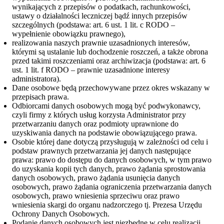
wynikających z przepisów o podatkach, rachunkowości,
ustawy o działalności leczniczej bądź innych przepisów
szczególnych (podstawa: art. 6 ust. 1 lit. c RODO –
wypełnienie obowiązku prawnego),
realizowania naszych prawnie uzasadnionych interesów,
którymi są ustalanie lub dochodzenie roszczeń, a także obrona
przed takimi roszczeniami oraz archiwizacja (podstawa: art. 6
ust. 1 lit. f RODO – prawnie uzasadnione interesy
administratora).
Dane osobowe będą przechowywane przez okres wskazany w
przepisach prawa.
Odbiorcami danych osobowych mogą być podwykonawcy,
czyli firmy z których usług korzysta Administrator przy
przetwarzaniu danych oraz podmioty uprawnione do
uzyskiwania danych na podstawie obowiązującego prawa.
Osobie której dane dotyczą przysługują w zależności od celu i
podstaw prawnych przetwarzania jej danych następujące
prawa: prawo do dostępu do danych osobowych, w tym prawo
do uzyskania kopii tych danych, prawo żądania sprostowania
danych osobowych, prawo żądania usunięcia danych
osobowych, prawo żądania ograniczenia przetwarzania danych
osobowych, prawo wniesienia sprzeciwu oraz prawo
wniesienia skargi do organu nadzorczego tj. Prezesa Urzędu
Ochrony Danych Osobowych.
Podanie danych osobowych jest niezbędne w celu realizacji