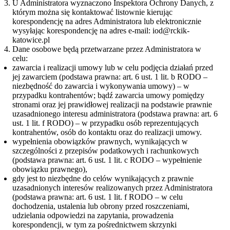
U Administratora wyznaczono Inspektora Ochrony Danych, z
którym można się kontaktować listownie kierując
korespondencję na adres Administratora lub elektronicznie
wysyłając korespondencję na adres e-mail: iod@rckik-
katowice.pl
Dane osobowe będą przetwarzane przez Administratora w
celu:
zawarcia i realizacji umowy lub w celu podjęcia działań przed
jej zawarciem (podstawa prawna: art. 6 ust. 1 lit. b RODO –
niezbędność do zawarcia i wykonywania umowy) – w
przypadku kontrahentów; bądź zawarcia umowy pomiędzy
stronami oraz jej prawidłowej realizacji na podstawie prawnie
uzasadnionego interesu administratora (podstawa prawna: art. 6
ust. 1 lit. f RODO) – w przypadku osób reprezentujących
kontrahentów, osób do kontaktu oraz do realizacji umowy.
wypełnienia obowiązków prawnych, wynikających w
szczególności z przepisów podatkowych i rachunkowych
(podstawa prawna: art. 6 ust. 1 lit. c RODO – wypełnienie
obowiązku prawnego),
gdy jest to niezbędne do celów wynikających z prawnie
uzasadnionych interesów realizowanych przez Administratora
(podstawa prawna: art. 6 ust. 1 lit. f RODO – w celu
dochodzenia, ustalenia lub obrony przed roszczeniami,
udzielania odpowiedzi na zapytania, prowadzenia
korespondencji, w tym za pośrednictwem skrzynki