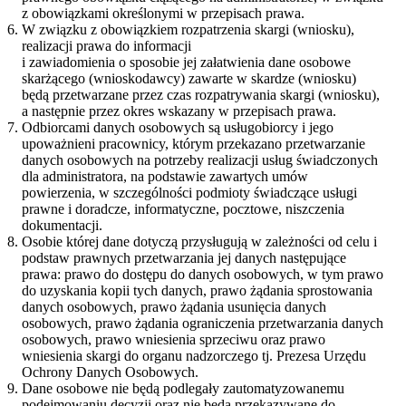
z obowiązkami określonymi w przepisach prawa.
W związku z obowiązkiem rozpatrzenia skargi (wniosku),
realizacji prawa do informacji
i zawiadomienia o sposobie jej załatwienia dane osobowe
skarżącego (wnioskodawcy) zawarte w skardze (wniosku)
będą przetwarzane przez czas rozpatrywania skargi (wniosku),
a następnie przez okres wskazany w przepisach prawa.
Odbiorcami danych osobowych są usługobiorcy i jego
upoważnieni pracownicy, którym przekazano przetwarzanie
danych osobowych na potrzeby realizacji usług świadczonych
dla administratora, na podstawie zawartych umów
powierzenia, w szczególności podmioty świadczące usługi
prawne i doradcze, informatyczne, pocztowe, niszczenia
dokumentacji.
Osobie której dane dotyczą przysługują w zależności od celu i
podstaw prawnych przetwarzania jej danych następujące
prawa: prawo do dostępu do danych osobowych, w tym prawo
do uzyskania kopii tych danych, prawo żądania sprostowania
danych osobowych, prawo żądania usunięcia danych
osobowych, prawo żądania ograniczenia przetwarzania danych
osobowych, prawo wniesienia sprzeciwu oraz prawo
wniesienia skargi do organu nadzorczego tj. Prezesa Urzędu
Ochrony Danych Osobowych.
Dane osobowe nie będą podlegały zautomatyzowanemu
podejmowaniu decyzji oraz nie będą przekazywane do