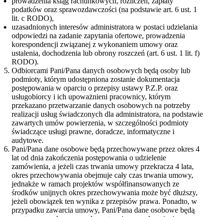
prowadzenia ksiąg rachunkowych, rozliczeń, zapłaty
podatków oraz sprawozdawczości (na podstawie art. 6 ust. 1
lit. c RODO),
uzasadnionych interesów administratora w postaci udzielania
odpowiedzi na zadanie zapytania ofertowe, prowadzenia
korespondencji związanej z wykonaniem umowy oraz
ustalenia, dochodzenia lub obrony roszczeń (art. 6 ust. 1 lit. f)
RODO).
Odbiorcami Pani/Pana danych osobowych będą osoby lub
podmioty, którym udostępniona zostanie dokumentacja
postępowania w oparciu o przepisy ustawy P.Z.P. oraz
usługobiorcy i ich upoważnieni pracownicy, którym
przekazano przetwarzanie danych osobowych na potrzeby
realizacji usług świadczonych dla administratora, na podstawie
zawartych umów powierzenia, w szczególności podmioty
świadczące usługi prawne, doradcze, informatyczne i
audytowe.
Pani/Pana dane osobowe będą przechowywane przez okres 4
lat od dnia zakończenia postępowania o udzielenie
zamówienia, a jeżeli czas trwania umowy przekracza 4 lata,
okres przechowywania obejmuje cały czas trwania umowy,
jednakże w ramach projektów współfinansowanych ze
środków unijnych okres przechowywania może być dłuższy,
jeżeli obowiązek ten wynika z przepisów prawa. Ponadto, w
przypadku zawarcia umowy, Pani/Pana dane osobowe będą