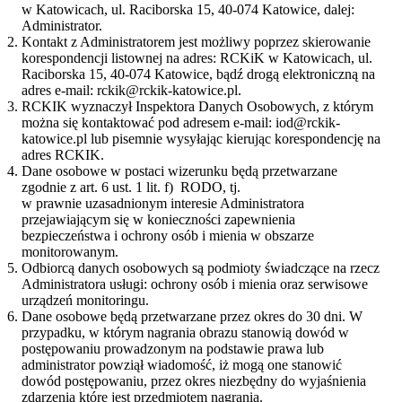
w Katowicach, ul. Raciborska 15, 40-074 Katowice, dalej:
Administrator.
Kontakt z Administratorem jest możliwy poprzez skierowanie
korespondencji listownej na adres: RCKiK w Katowicach, ul.
Raciborska 15, 40-074 Katowice, bądź drogą elektroniczną na
adres e-mail: rckik@rckik-katowice.pl.
RCKIK wyznaczył Inspektora Danych Osobowych, z którym
można się kontaktować pod adresem e-mail: iod@rckik-
katowice.pl lub pisemnie wysyłając kierując korespondencję na
adres RCKIK.
Dane osobowe w postaci wizerunku będą przetwarzane
zgodnie z art. 6 ust. 1 lit. f) RODO, tj.
w prawnie uzasadnionym interesie Administratora
przejawiającym się w konieczności zapewnienia
bezpieczeństwa i ochrony osób i mienia w obszarze
monitorowanym.
Odbiorcą danych osobowych są podmioty świadczące na rzecz
Administratora usługi: ochrony osób i mienia oraz serwisowe
urządzeń monitoringu.
Dane osobowe będą przetwarzane przez okres do 30 dni. W
przypadku, w którym nagrania obrazu stanowią dowód w
postępowaniu prowadzonym na podstawie prawa lub
administrator powziął wiadomość, iż mogą one stanowić
dowód postępowaniu, przez okres niezbędny do wyjaśnienia
zdarzenia które jest przedmiotem nagrania.