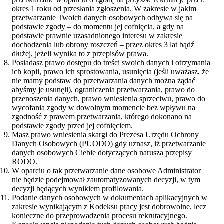
okres 1 roku od przesłania zgłoszenia. W zakresie w jakim
przetwarzanie Twoich danych osobowych odbywa się na
podstawie zgody – do momentu jej cofnięcia, a gdy na
podstawie prawnie uzasadnionego interesu w zakresie
dochodzenia lub obrony roszczeń – przez okres 3 lat bądź
dłużej, jeżeli wynika to z przepisów prawa.
Posiadasz prawo dostępu do treści swoich danych i otrzymania
ich kopii, prawo ich sprostowania, usunięcia (jeśli uważasz, że
nie mamy podstaw do przetwarzania danych można żądać
abyśmy je usunęli), ograniczenia przetwarzania, prawo do
przenoszenia danych, prawo wniesienia sprzeciwu, prawo do
wycofania zgody w dowolnym momencie bez wpływu na
zgodność z prawem przetwarzania, którego dokonano na
podstawie zgody przed jej cofnięciem.
Masz prawo wniesienia skargi do Prezesa Urzędu Ochrony
Danych Osobowych (PUODO) gdy uznasz, iż przetwarzanie
danych osobowych Ciebie dotyczących narusza przepisy
RODO.
W oparciu o tak przetwarzanie dane osobowe Administrator
nie będzie podejmował zautomatyzowanych decyzji, w tym
decyzji będących wynikiem profilowania.
Podanie danych osobowych w dokumentach aplikacyjnych w
zakresie wynikającym z Kodeksu pracy jest dobrowolne, lecz
konieczne do przeprowadzenia procesu rekrutacyjnego.