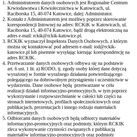
Administratorem danych osobowych jest Regionalne Centrum
Krwiodawstwa i Krwiolecznictwa w Katowicach, ul.
Raciborska 15, 40-074 Katowice, dalej: Administrator.
Kontakt z Administratorem jest możliwy poprzez skierowanie
korespondencji listownej na adres: RCKiK w Katowicach, ul.
Raciborska 15, 40-074 Katowice, bądź drogą elektroniczną na
adres e-mail: rckik@rckik-katowice.pl.
RCKIK wyznaczył Inspektora Danych Osobowych, z którym
można się kontaktować pod adresem e-mail: iod@rckik-
katowice.pl lub pisemnie wysyłając kierując korespondencję na
adres RCKIK.
Przetwarzanie danych osobowych odbywa się na podstawie
art. 6 ust. 1 lit. a) RODO, tj. zgody osoby której dane dotyczą
wyrażonej w formie wyraźnego działania potwierdzającego
polegającego na dobrowolnym przystąpieniu i uczestnictwie w
wydarzeniu. Dane osobowe będą przetwarzane w celu
realizacji działań informacyjno-promocyjnych, w tym poprzez
wykorzystanie i rozpowszechnianie w całości lub części na
stronach internetowych, profilach społecznościowych oraz
publikacjach, prezentacjach i innego rodzaju materiałach
informacyjnych.
Odbiorcami danych osobowych będą odbiorcy materiałów
informacyjno-promocyjnych oraz podmioty, którym RCKIK
zleca wykonywanie czynności związanych z publikacją
materiałów informacyjno-promocyjnych oraz podmioty