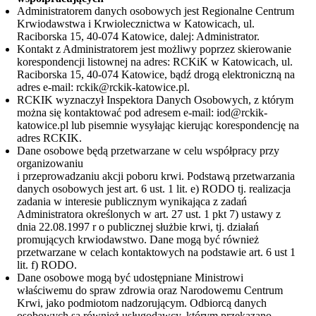
Administratorem danych osobowych jest Regionalne Centrum
Krwiodawstwa i Krwiolecznictwa w Katowicach, ul.
Raciborska 15, 40-074 Katowice, dalej: Administrator.
Kontakt z Administratorem jest możliwy poprzez skierowanie
korespondencji listownej na adres: RCKiK w Katowicach, ul.
Raciborska 15, 40-074 Katowice, bądź drogą elektroniczną na
adres e-mail: rckik@rckik-katowice.pl.
RCKIK wyznaczył Inspektora Danych Osobowych, z którym
można się kontaktować pod adresem e-mail: iod@rckik-
katowice.pl lub pisemnie wysyłając kierując korespondencję na
adres RCKIK.
Dane osobowe będą przetwarzane w celu współpracy przy
organizowaniu
i przeprowadzaniu akcji poboru krwi. Podstawą przetwarzania
danych osobowych jest art. 6 ust. 1 lit. e) RODO tj. realizacja
zadania w interesie publicznym wynikająca z zadań
Administratora określonych w art. 27 ust. 1 pkt 7) ustawy z
dnia 22.08.1997 r o publicznej służbie krwi, tj. działań
promujących krwiodawstwo. Dane mogą być również
przetwarzane w celach kontaktowych na podstawie art. 6 ust 1
lit. f) RODO.
Dane osobowe mogą być udostępniane Ministrowi
właściwemu do spraw zdrowia oraz Narodowemu Centrum
Krwi, jako podmiotom nadzorującym. Odbiorcą danych
osobowych są również usługodawcy, którym przekazano