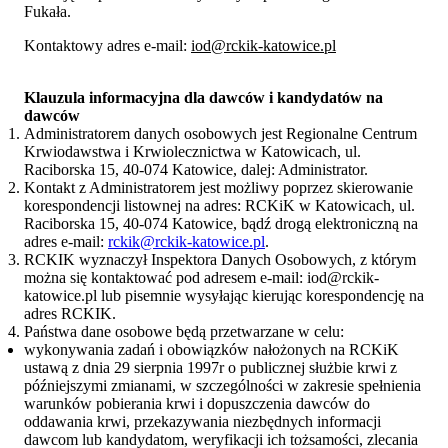
Fukała.
Kontaktowy adres e-mail:
iod@rckik-katowice.pl
Klauzula informacyjna dla dawców i kandydatów na
dawców
Administratorem danych osobowych jest Regionalne Centrum
Krwiodawstwa i Krwiolecznictwa w Katowicach, ul.
Raciborska 15, 40-074 Katowice, dalej: Administrator.
Kontakt z Administratorem jest możliwy poprzez skierowanie
korespondencji listownej na adres: RCKiK w Katowicach, ul.
Raciborska 15, 40-074 Katowice, bądź drogą elektroniczną na
adres e-mail:
rckik@rckik-katowice.pl
.
RCKIK wyznaczył Inspektora Danych Osobowych, z którym
można się kontaktować pod adresem e-mail: iod@rckik-
katowice.pl lub pisemnie wysyłając kierując korespondencję na
adres RCKIK.
Państwa dane osobowe będą przetwarzane w celu:
wykonywania zadań i obowiązków nałożonych na RCKiK
ustawą z dnia 29 sierpnia 1997r o publicznej służbie krwi z
późniejszymi zmianami, w szczególności w zakresie spełnienia
warunków pobierania krwi i dopuszczenia dawców do
oddawania krwi, przekazywania niezbędnych informacji
dawcom lub kandydatom, weryfikacji ich tożsamości, zlecania