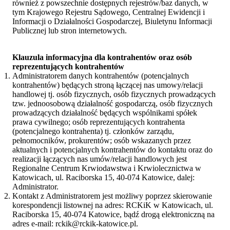
również z powszechnie dostępnych rejestrów/baz danych, w
tym Krajowego Rejestru Sądowego, Centralnej Ewidencji i
Informacji o Działalności Gospodarczej, Biuletynu Informacji
Publicznej lub stron internetowych.
Klauzula informacyjna dla kontrahentów oraz osób
reprezentujących kontrahentów
Administratorem danych kontrahentów (potencjalnych
kontrahentów) będących stroną łączącej nas umowy/relacji
handlowej tj. osób fizycznych, osób fizycznych prowadzących
tzw. jednoosobową działalność gospodarczą, osób fizycznych
prowadzących działalność będących wspólnikami spółek
prawa cywilnego; osób reprezentujących kontrahenta
(potencjalnego kontrahenta) tj. członków zarządu,
pełnomocników, prokurentów; osób wskazanych przez
aktualnych i potencjalnych kontrahentów do kontaktu oraz do
realizacji łączących nas umów/relacji handlowych jest
Regionalne Centrum Krwiodawstwa i Krwiolecznictwa w
Katowicach, ul. Raciborska 15, 40-074 Katowice, dalej:
Administrator.
Kontakt z Administratorem jest możliwy poprzez skierowanie
korespondencji listownej na adres: RCKiK w Katowicach, ul.
Raciborska 15, 40-074 Katowice, bądź drogą elektroniczną na
adres e-mail: rckik@rckik-katowice.pl.