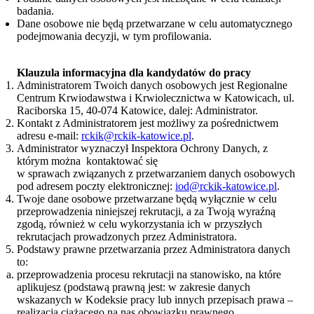
badania.
Dane osobowe nie będą przetwarzane w celu automatycznego
podejmowania decyzji, w tym profilowania.
Klauzula informacyjna dla kandydatów do pracy
Administratorem Twoich danych osobowych jest Regionalne
Centrum Krwiodawstwa i Krwiolecznictwa w Katowicach, ul.
Raciborska 15, 40-074 Katowice, dalej: Administrator.
Kontakt z Administratorem jest możliwy za pośrednictwem
adresu e-mail:
rckik@rckik-katowice.pl
.
Administrator wyznaczył Inspektora Ochrony Danych, z
którym można kontaktować się
w sprawach związanych z przetwarzaniem danych osobowych
pod adresem poczty elektronicznej:
iod@rckik-katowice.pl
.
Twoje dane osobowe przetwarzane będą wyłącznie w celu
przeprowadzenia niniejszej rekrutacji, a za Twoją wyraźną
zgodą, również w celu wykorzystania ich w przyszłych
rekrutacjach prowadzonych przez Administratora.
Podstawy prawne przetwarzania przez Administratora danych
to:
przeprowadzenia procesu rekrutacji na stanowisko, na które
aplikujesz (podstawą prawną jest: w zakresie danych
wskazanych w Kodeksie pracy lub innych przepisach prawa –
realizacja ciążącego na nas obowiązku prawnego