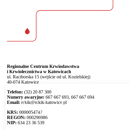
Regionalne Centrum Krwiodawstwa
i Krwiolecznictwa w Katowicach
ul. Raciborska 15 (wejście od ul. Kozielskiej)
40-074 Katowice
Telefon:
(32) 20 87 300
Numery awaryjne:
667 667 693, 667 667 694
Email:
rckik@rckik-katowice.pl
Ta strona używa plików cookie i umożliwia wybór,
które z nich chcesz zaakceptować.
KRS:
0000054747
REGON:
000296986
NIP:
634 23 36 539