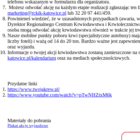
telefonu wskazanym w formularzu dla organizatora.
Możesz odwołać akcję na każdym etapie realizacji zgłaszając ten f
marketing@rckik-katowice.pl
lub 32 20 97 441/459.
Powinieneś wiedzieć, że w uzasadnionych przypadkach (awaria, 
Dyrektor Regionalnego Centrum Krwiodawstwa i Krwiolecznictw
osoba mogą odwołać akcję krwiodawstwa również w trakcie jej tr
Nasze mobilne punkty poboru krwi (specjalistyczne autobusy) maj
liczby foteli) i ważą od 14 do 20 ton. Bardzo ważne jest zapewni
oraz wyjazdu.
Informacje o twojej akcji krwiodawstwa zostaną zamieszczone na n
katowice.pl/kalendarium
oraz na mediach społecznościowych.
Przydatne linki
https://www.twojakrew.pl/
https://www.youtube.com/watch?v=pTwNHZtxM6k
Materiały do pobrania
Plakat akcje wyjazdowe