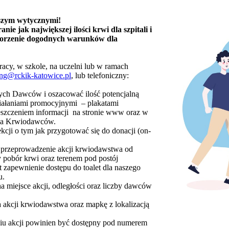
aszym wytycznymi!
e jak największej ilości krwi dla szpitali i
worzenie dogodnych warunków dla
acy, w szkole, na uczelni lub w ramach
ng@rckik-katowice.pl
, lub telefoniczny:
ych Dawców i oszacować ilość potencjalną
iałaniami promocyjnymi – plakatami
ieszczeniem informacji na stronie www oraz w
dla Krwiodawców.
cji o tym jak przygotować się do donacji (on-
na przeprowadzenie akcji krwiodawstwa od
y pobór krwi oraz terenem pod postój
t zapewnienie dostępu do toalet dla naszego
u.
a miejsce akcji, odległości oraz liczby dawców
a akcji krwiodawstwa oraz mapkę z lokalizacją
dniu akcji powinien być dostępny pod numerem