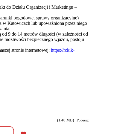
akt do Działu Organizacji i Marketingu –
warunki pogodowe, sprawy organizacyjne)
a w Katowicach lub upoważniona przez niego
wania.
ą od 9 do 14 metrów długości (w zależności od
enie możliwości bezpiecznego wjazdu, postoju
aszej stronie internetowej:
https://rckik-
(1,40 MB)
Pobierz