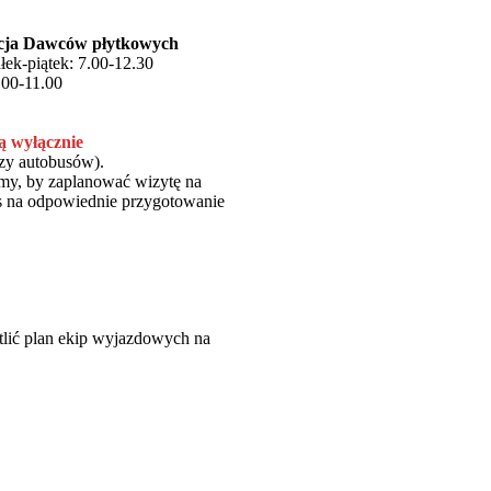
acja Dawców płytkowych
łek-piątek: 7.00-12.30
.00-11.00
ą wyłącznie
czy autobusów).
my, by zaplanować wizytę na
zas na odpowiednie przygotowanie
tlić plan ekip wyjazdowych na