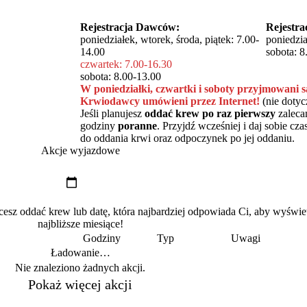
Rejestracja Dawców:
Rejestr
poniedziałek, wtorek, środa, piątek: 7.00-
poniedzia
14.00
sobota: 8
czwartek: 7.00-16.30
sobota: 8.00-13.00
W poniedziałki, czwartki i soboty przyjmowani s
Krwiodawcy umówieni przez Internet!
(nie doty
Jeśli planujesz
oddać krew po raz pierwszy
zaleca
godziny
poranne
. Przyjdź wcześniej i daj sobie c
do oddania krwi oraz odpoczynek po jej oddaniu.
Akcje wyjazdowe
z oddać krew lub datę, która najbardziej odpowiada Ci, aby wyświe
najbliższe miesiące!
Godziny
Typ
Uwagi
Ładowanie…
Nie znaleziono żadnych akcji.
Pokaż więcej akcji