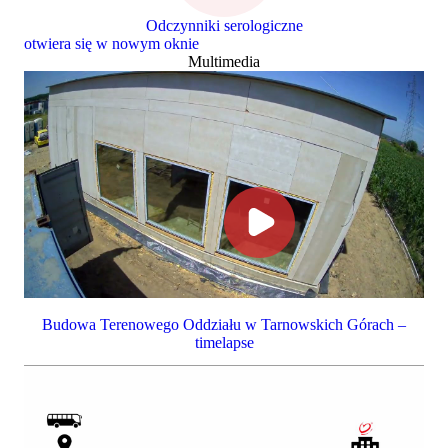
Odczynniki serologiczne
otwiera się w nowym oknie
Multimedia
Budowa Terenowego Oddziału w Tarnowskich Górach –
timelapse