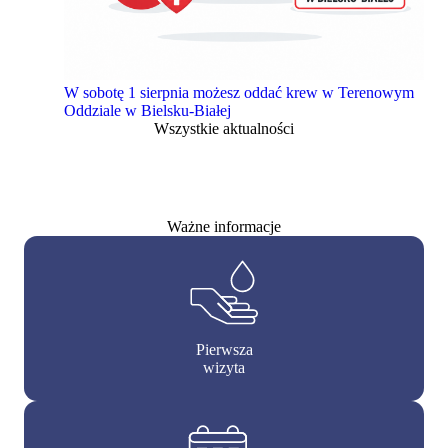
W sobotę 1 sierpnia możesz oddać krew w Terenowym
Oddziale w Bielsku-Białej
Wszystkie aktualności
Ważne informacje
Pierwsza
wizyta