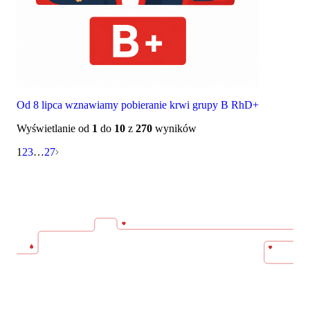
Od 8 lipca wznawiamy pobieranie krwi grupy B RhD+
Wyświetlanie od
1
do
10
z
270
wyników
Nawigacja
1
2
3
…
27
po
wpisach