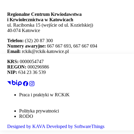
Regionalne Centrum Krwiodawstwa
i Krwiolecznictwa w Katowicach
ul. Raciborska 15 (wejście od ul. Kozielskiej)
40-074 Katowice
Telefon:
(32) 20 87 300
Numery awaryjne:
667 667 693, 667 667 694
Email:
rckik@rckik-katowice.pl
KRS:
0000054747
REGON:
000296986
NIP:
634 23 36 539
Ta strona używa plików cookie i umożliwia wybór,
które z nich chcesz zaakceptować.
Praca i praktyki w RCKiK
Mapa strony
Akceptuj wszystko
Deklaracja dostępności
Polityka prywatności
Personalizacja
RODO
Designed by
KAVA
Developed by
SoftwareThings