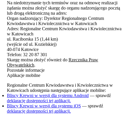
Na niedotrzymanie tych terminów oraz na odmowę realizacji
żądania można złożyć skargę do organu nadzorującego pocztą
lub drogą elektroniczną na adres:
Organ nadzorujący: Dyrektor Regionalnego Centrum
Krwiodawstwa i Krwiolecznictwa w Katowicach
Adres: Regionalne Centrum Krwiodawstwa i Krwiolecznictwa
w Katowicach
ul. Raciborska 15 (1,44 km)
(wejście od ul. Kozielskiej)
40-074 Katowice
Telefon: 32 20 87 301
Skargę można złożyć również do
Rzecznika Praw
Obywatelskich
.
Pozostałe informacje
Aplikacje mobilne
Regionalne Centrum Krwiodawstwa i Krwiolecznictwa w
Katowicach udostępnia następujące aplikacje mobilne:
Bliscy Krewni w wersji dla systemu Android
— sprawdź
deklarację dostępności tej aplikacji.
Bliscy Krewni w wersji dla systemu iOS
— sprawdź
deklarację dostępności tej aplikacji.