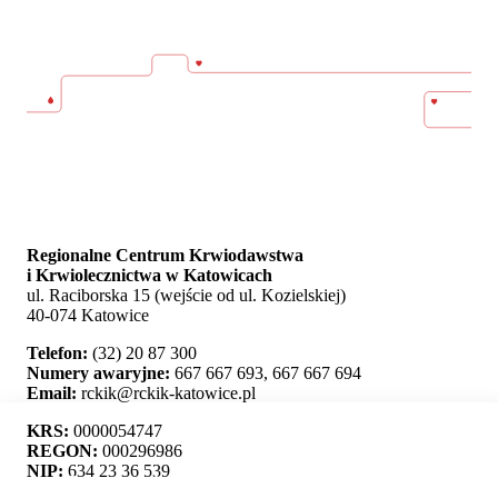
Regionalne Centrum Krwiodawstwa
i Krwiolecznictwa w Katowicach
ul. Raciborska 15 (wejście od ul. Kozielskiej)
40-074 Katowice
Telefon:
(32) 20 87 300
Numery awaryjne:
667 667 693, 667 667 694
Email:
rckik@rckik-katowice.pl
KRS:
0000054747
REGON:
000296986
NIP:
634 23 36 539
Ta strona używa plików cookie i umożliwia wybór,