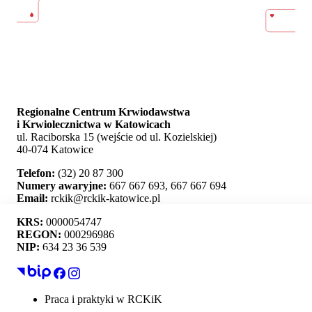
Regionalne Centrum Krwiodawstwa
i Krwiolecznictwa w Katowicach
ul. Raciborska 15 (wejście od ul. Kozielskiej)
40-074 Katowice
Telefon:
(32) 20 87 300
Numery awaryjne:
667 667 693, 667 667 694
Email:
rckik@rckik-katowice.pl
KRS:
0000054747
REGON:
000296986
NIP:
634 23 36 539
Ta strona używa plików cookie i umożliwia wybór,
które z nich chcesz zaakceptować.
Praca i praktyki w RCKiK
Mapa strony