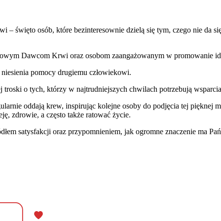
więto osób, które bezinteresownie dzielą się tym, czego nie da si
Honorowym Dawcom Krwi oraz osobom zaangażowanym w promowanie i
 niesienia pomocy drugiemu człowiekowi.
 troski o tych, którzy w najtrudniejszych chwilach potrzebują wsparcia
arnie oddają krew, inspirując kolejne osoby do podjęcia tej pięknej mi
, zdrowie, a często także ratować życie.
ódłem satysfakcji oraz przypomnieniem, jak ogromne znaczenie ma Pa