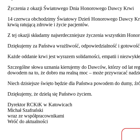
Życzenia z okazji Światowego Dnia Honorowego Dawcy Krwi
14 czerwca obchodzimy Światowy Dzień Honorowego Dawcy Krwi – ś
krwią ratującą zdrowie i życie pacjentów.
Z tej okazji składamy najserdeczniejsze życzenia wszystkim 
Dziękujemy za Państwa wrażliwość, odpowiedzialność i gotowość
Każde oddanie krwi jest wyrazem solidarności, empatii i niezwykłej
Szczególne słowa uznania kierujemy do Dawców, którzy od lat regul
dowodem na to, że dobro ma realną moc – może przywracać nadzieję
Niech dzisiejsze święto będzie dla Państwa powodem do dumy, źr
Dziękujemy, że dzielą się Państwo życiem.
Dyrektor RCKiK w Katowicach
Michał Szafrański
wraz ze współpracownikami
Wróć do aktualności