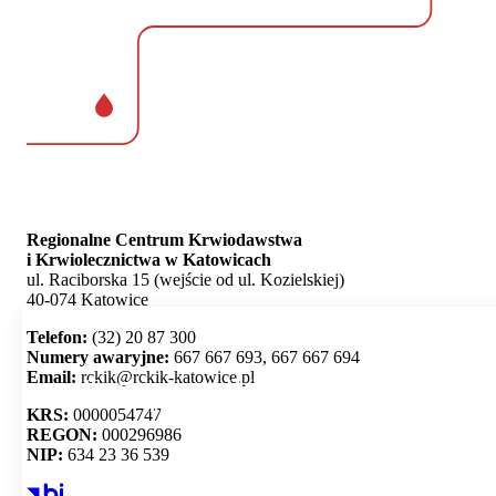
Regionalne Centrum Krwiodawstwa
i Krwiolecznictwa w Katowicach
ul. Raciborska 15 (wejście od ul. Kozielskiej)
40-074 Katowice
Telefon:
(32) 20 87 300
Numery awaryjne:
667 667 693, 667 667 694
Email:
rckik@rckik-katowice.pl
Ta strona używa plików cookie i umożliwia wybór,
które z nich chcesz zaakceptować.
KRS:
0000054747
REGON:
000296986
NIP:
634 23 36 539
Akceptuj wszystko