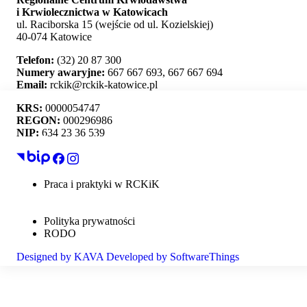
i Krwiolecznictwa w Katowicach
ul. Raciborska 15 (wejście od ul. Kozielskiej)
40-074 Katowice
Telefon:
(32) 20 87 300
Numery awaryjne:
667 667 693, 667 667 694
Email:
rckik@rckik-katowice.pl
KRS:
0000054747
REGON:
000296986
NIP:
634 23 36 539
Ta strona używa plików cookie i umożliwia wybór,
które z nich chcesz zaakceptować.
Praca i praktyki w RCKiK
Mapa strony
Akceptuj wszystko
Deklaracja dostępności
Polityka prywatności
Personalizacja
RODO
Designed by
KAVA
Developed by
SoftwareThings