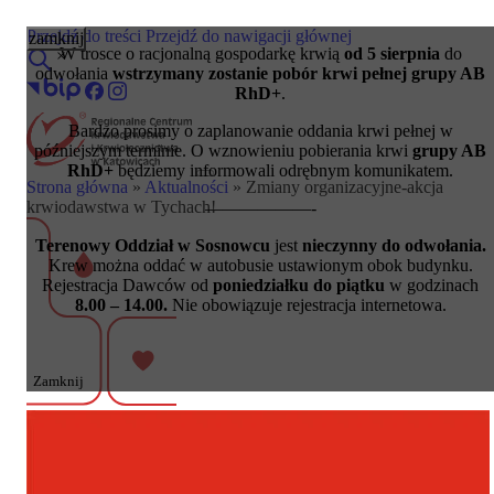
Przejdź do treści
Przejdź do nawigacji głównej
zamknij
W trosce o racjonalną gospodarkę krwią
od 5 sierpnia
do
×
odwołania
wstrzymany zostanie pobór krwi pełnej grupy AB
RhD+
.
Bardzo prosimy o zaplanowanie oddania krwi pełnej w
późniejszym terminie. O wznowieniu pobierania krwi
grupy AB
RhD+
będziemy informowali odrębnym komunikatem.
Strona główna
»
Aktualności
»
Zmiany organizacyjne-akcja
Krwiodawcy
krwiodawstwa w Tychach!
——————-
Akcje wyjazdowe
Podmioty lecznicze
Terenowy Oddział w Sosnowcu
jest
nieczynny do odwołania.
Pacjenci
Krew można oddać w autobusie ustawionym obok budynku.
Hemofilia
Rejestracja Dawców od
poniedziałku do piątku
w godzinach
Kursy i szkolenia
8.00 – 14.00.
Nie obowiązuje rejestracja internetowa.
O nas
Kontakt
Zamknij