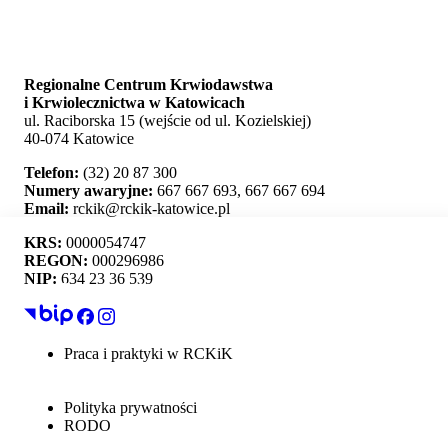
Regionalne Centrum Krwiodawstwa
i Krwiolecznictwa w Katowicach
ul. Raciborska 15 (wejście od ul. Kozielskiej)
40-074 Katowice
Telefon:
(32) 20 87 300
Numery awaryjne:
667 667 693, 667 667 694
Email:
rckik@rckik-katowice.pl
KRS:
0000054747
REGON:
000296986
NIP:
634 23 36 539
Ta strona używa plików cookie i umożliwia wybór,
które z nich chcesz zaakceptować.
Praca i praktyki w RCKiK
Mapa strony
Akceptuj wszystko
Deklaracja dostępności
Polityka prywatności
Personalizacja
RODO