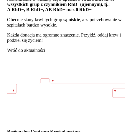
wszystkich grup z czynnikiem RhD- (ujemnym), tj.
:
A RhD−, B RhD−, AB RhD−
oraz
0 RhD−
Obecnie stany krwi tych grup są
niskie
, a zapotrzebowanie w
szpitalach bardzo wysokie.
Każda donacja ma ogromne znaczenie. Przyjdź, oddaj krew i
podziel się życiem!
Wróć do aktualności
Regionalne Centrum Krwiodawstwa