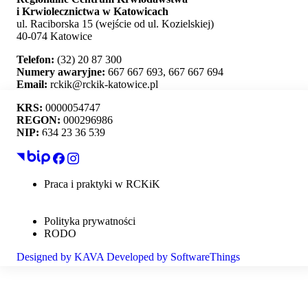
i Krwiolecznictwa w Katowicach
ul. Raciborska 15 (wejście od ul. Kozielskiej)
40-074 Katowice
Telefon:
(32) 20 87 300
Numery awaryjne:
667 667 693, 667 667 694
Email:
rckik@rckik-katowice.pl
KRS:
0000054747
REGON:
000296986
NIP:
634 23 36 539
Ta strona używa plików cookie i umożliwia wybór,
które z nich chcesz zaakceptować.
Praca i praktyki w RCKiK
Mapa strony
Akceptuj wszystko
Deklaracja dostępności
Polityka prywatności
Personalizacja
RODO
Designed by
KAVA
Developed by
SoftwareThings