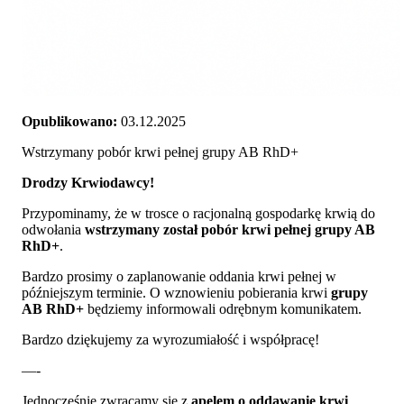
Opublikowano:
03.12.2025
Wstrzymany pobór krwi pełnej grupy AB RhD+
Drodzy Krwiodawcy!
Przypominamy, że w trosce o racjonalną gospodarkę krwią do
odwołania
wstrzymany został pobór krwi pełnej grupy AB
RhD+
.
Bardzo prosimy o zaplanowanie oddania krwi pełnej w
późniejszym terminie. O wznowieniu pobierania krwi
grupy
AB RhD+
będziemy informowali odrębnym komunikatem.
Bardzo dziękujemy za wyrozumiałość i współpracę!
—-
Jednocześnie zwracamy się z
apelem o oddawanie krwi