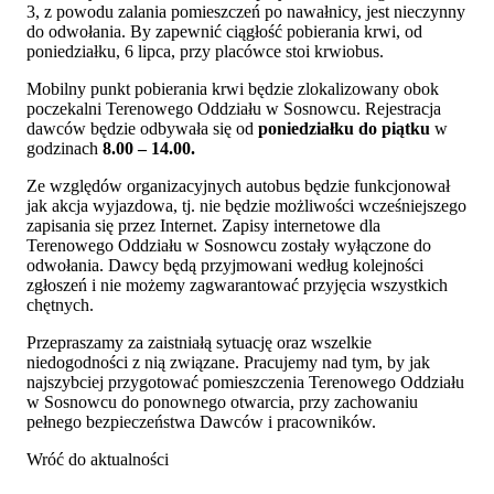
3, z powodu zalania pomieszczeń po nawałnicy, jest nieczynny
do odwołania. By zapewnić ciągłość pobierania krwi, od
poniedziałku, 6 lipca, przy placówce stoi krwiobus.
Mobilny punkt pobierania krwi będzie zlokalizowany obok
poczekalni Terenowego Oddziału w Sosnowcu. Rejestracja
dawców będzie odbywała się od
poniedziałku do piątku
w
godzinach
8.00 – 14.00.
Ze względów organizacyjnych autobus będzie funkcjonował
jak akcja wyjazdowa, tj. nie będzie możliwości wcześniejszego
zapisania się przez Internet. Zapisy internetowe dla
Terenowego Oddziału w Sosnowcu zostały wyłączone do
odwołania. Dawcy będą przyjmowani według kolejności
zgłoszeń i nie możemy zagwarantować przyjęcia wszystkich
chętnych.
Przepraszamy za zaistniałą sytuację oraz wszelkie
niedogodności z nią związane. Pracujemy nad tym, by jak
najszybciej przygotować pomieszczenia Terenowego Oddziału
w Sosnowcu do ponownego otwarcia, przy zachowaniu
pełnego bezpieczeństwa Dawców i pracowników.
Wróć do aktualności