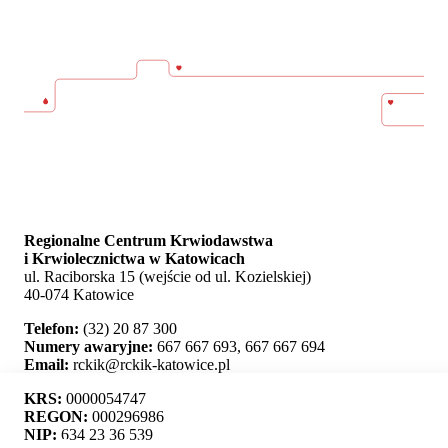
Regionalne Centrum Krwiodawstwa
i Krwiolecznictwa w Katowicach
ul. Raciborska 15 (wejście od ul. Kozielskiej)
40-074 Katowice
Telefon:
(32) 20 87 300
Numery awaryjne:
667 667 693, 667 667 694
Email:
rckik@rckik-katowice.pl
KRS:
0000054747
REGON:
000296986
NIP:
634 23 36 539
Ta strona używa plików cookie i umożliwia wybór,