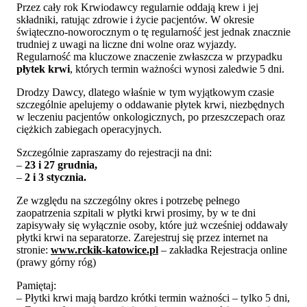
Przez cały rok Krwiodawcy regularnie oddają krew i jej
składniki, ratując zdrowie i życie pacjentów. W okresie
świąteczno-noworocznym o tę regularność jest jednak znacznie
trudniej z uwagi na liczne dni wolne oraz wyjazdy.
Regularność ma kluczowe znaczenie zwłaszcza w przypadku
płytek krwi
, których termin ważności wynosi zaledwie 5 dni.
Drodzy Dawcy, dlatego właśnie w tym wyjątkowym czasie
szczególnie apelujemy o oddawanie płytek krwi, niezbędnych
w leczeniu pacjentów onkologicznych, po przeszczepach oraz
ciężkich zabiegach operacyjnych.
Szczególnie zapraszamy do rejestracji na dni:
–
23 i 27 grudnia,
–
2 i 3 stycznia.
Ze względu na szczególny okres i potrzebę pełnego
zaopatrzenia szpitali w płytki krwi prosimy, by w te dni
zapisywały się wyłącznie osoby, które już wcześniej oddawały
płytki krwi na separatorze. Zarejestruj się przez internet na
stronie:
www.rckik-katowice.pl
– zakładka Rejestracja online
(prawy górny róg)
Pamiętaj:
– Płytki krwi mają bardzo krótki termin ważności – tylko 5 dni,