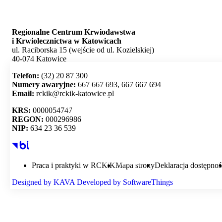
Regionalne Centrum Krwiodawstwa
i Krwiolecznictwa w Katowicach
ul. Raciborska 15 (wejście od ul. Kozielskiej)
40-074 Katowice
Telefon:
(32) 20 87 300
Numery awaryjne:
667 667 693, 667 667 694
Email:
rckik@rckik-katowice.pl
Ta strona używa plików cookie i umożliwia wybór,
które z nich chcesz zaakceptować.
KRS:
0000054747
REGON:
000296986
NIP:
634 23 36 539
Akceptuj wszystko
Personalizacja
Praca i praktyki w RCKiK
Mapa strony
Deklaracja dostępnoś
Designed by
KAVA
Developed by
SoftwareThings