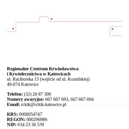
Regionalne Centrum Krwiodawstwa
i Krwiolecznictwa w Katowicach
ul. Raciborska 15 (wejście od ul. Kozielskiej)
40-074 Katowice
Telefon:
(32) 20 87 300
Numery awaryjne:
667 667 693, 667 667 694
Email:
rckik@rckik-katowice.pl
KRS:
0000054747
REGON:
000296986
NIP:
634 23 36 539
Ta strona używa plików cookie i umożliwia wybór,