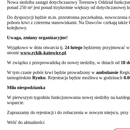
Nowa siedziba zastąpi dotychczasowy Terenowy Oddział funkcjonu
ponad 250 m² jest ponad trzykrotnie większy od dotychczasowej lo
Do dyspozycji będzie m.in. przestronna poczekalnia, nowoczesna r
poboru krwi z czterema stanowiskami. Na Dawców czekają także b
kolejkowy.
Uwaga, zmiany organizacyjne!
Wyjątkowo w dniu otwarcia tj.
24 lutego
będziemy przyjmować wyłą
stronie
www.rckik-katowice.pl
.
W związku z przeprowadzką do nowej siedziby, w dniach od
18 d
W tym czasie pobór krwi będzie prowadzony w
ambulansie
Regio
tarnogórskim
Rynku
. Rejestracja będzie możliwa w godzinach
8.0
Miła niespodzianka
W pierwszym tygodniu funkcjonowania nowej siedziby na każdego
wsparcie.
Zapraszamy do rejestracji i do zobaczenia w nowym miejscu, przy 
Wróć do aktualności