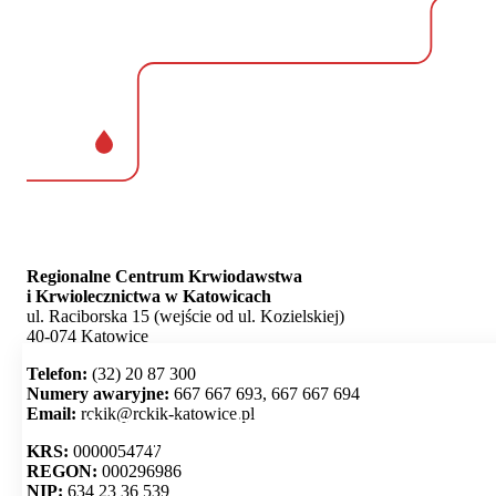
Regionalne Centrum Krwiodawstwa
i Krwiolecznictwa w Katowicach
ul. Raciborska 15 (wejście od ul. Kozielskiej)
40-074 Katowice
Telefon:
(32) 20 87 300
Numery awaryjne:
667 667 693, 667 667 694
Email:
rckik@rckik-katowice.pl
Ta strona używa plików cookie i umożliwia wybór,
które z nich chcesz zaakceptować.
KRS:
0000054747
REGON:
000296986
NIP:
634 23 36 539