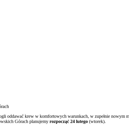
órach
ogli oddawać krew w komfortowych warunkach, w zupełnie nowym mi
nowskich Górach planujemy
rozpocząć 24 lutego
(wtorek).