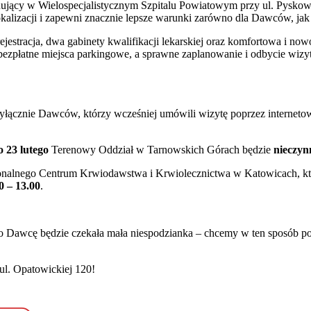
jący w Wielospecjalistycznym Szpitalu Powiatowym przy ul. Pyskowi
kalizacji i zapewni znacznie lepsze warunki zarówno dla Dawców, jak 
ejestracja, dwa gabinety kwalifikacji lekarskiej oraz komfortowa i no
ezpłatne miejsca parkingowe, a sprawne zaplanowanie i odbycie wizyt
cznie Dawców, którzy wcześniej umówili wizytę poprzez internetowy 
o 23 lutego
Terenowy Oddział w Tarnowskich Górach będzie
nieczyn
nalnego Centrum Krwiodawstwa i Krwiolecznictwa w Katowicach, któ
0 – 13.00
.
 Dawcę będzie czekała mała niespodzianka – chcemy w ten sposób p
ul. Opatowickiej 120!