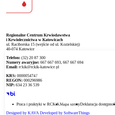
Regionalne Centrum Krwiodawstwa
i Krwiolecznictwa w Katowicach
ul. Raciborska 15 (wejście od ul. Kozielskiej)
40-074 Katowice
Telefon:
(32) 20 87 300
Numery awaryjne:
667 667 693, 667 667 694
Email:
rckik@rckik-katowice.pl
Ta strona używa plików cookie i umożliwia wybór,
które z nich chcesz zaakceptować.
KRS:
0000054747
REGON:
000296986
NIP:
634 23 36 539
Akceptuj wszystko
Personalizacja
Praca i praktyki w RCKiK
Mapa strony
Deklaracja dostępnoś
Designed by
KAVA
Developed by
SoftwareThings