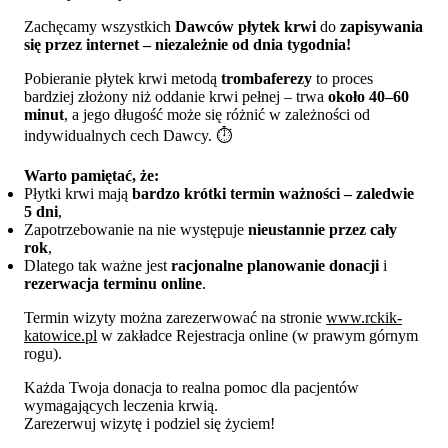
Zachęcamy wszystkich
Dawców płytek krwi
do
zapisywania
się przez internet – niezależnie od dnia tygodnia!
Pobieranie płytek krwi metodą
trombaferezy
to proces
bardziej złożony niż oddanie krwi pełnej – trwa
około 40–60
minut
, a jego długość może się różnić w zależności od
indywidualnych cech Dawcy. ⏱️
Warto pamiętać, że:
Płytki krwi mają
bardzo krótki termin ważności – zaledwie
5 dni
,
Zapotrzebowanie na nie występuje
nieustannie przez cały
rok
,
Dlatego tak ważne jest
racjonalne planowanie donacji
i
rezerwacja terminu online
.
Termin wizyty można zarezerwować na stronie
www.rckik-
katowice.pl
w zakładce Rejestracja online (w prawym górnym
rogu).
Każda Twoja donacja to realna pomoc dla pacjentów
wymagających leczenia krwią.
Zarezerwuj wizytę i podziel się życiem!