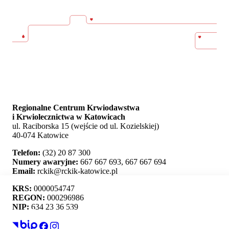
Regionalne Centrum Krwiodawstwa
i Krwiolecznictwa w Katowicach
ul. Raciborska 15 (wejście od ul. Kozielskiej)
40-074 Katowice
Telefon:
(32) 20 87 300
Numery awaryjne:
667 667 693, 667 667 694
Email:
rckik@rckik-katowice.pl
KRS:
0000054747
REGON:
000296986
NIP:
634 23 36 539
Ta strona używa plików cookie i umożliwia wybór,
które z nich chcesz zaakceptować.