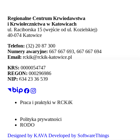
Regionalne Centrum Krwiodawstwa
i Krwiolecznictwa w Katowicach
ul. Raciborska 15 (wejście od ul. Kozielskiej)
40-074 Katowice
Telefon:
(32) 20 87 300
Numery awaryjne:
667 667 693, 667 667 694
Email:
rckik@rckik-katowice.pl
KRS:
0000054747
REGON:
000296986
NIP:
634 23 36 539
Ta strona używa plików cookie i umożliwia wybór,
które z nich chcesz zaakceptować.
Praca i praktyki w RCKiK
Mapa strony
Akceptuj wszystko
Deklaracja dostępności
Polityka prywatności
Personalizacja
RODO
Designed by
KAVA
Developed by
SoftwareThings