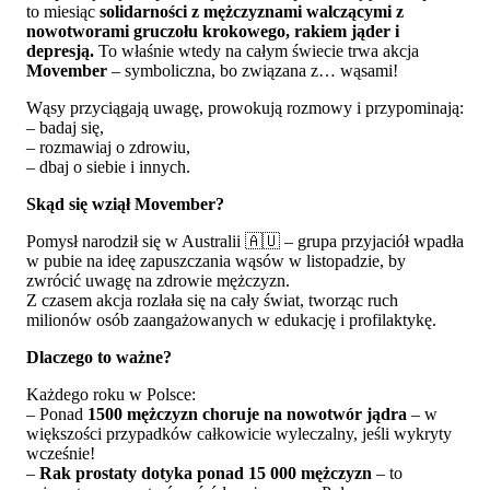
to miesiąc
solidarności z mężczyznami walczącymi z
nowotworami gruczołu krokowego, rakiem jąder i
depresją.
To właśnie wtedy na całym świecie trwa akcja
Movember
– symboliczna, bo związana z… wąsami!
Wąsy przyciągają uwagę, prowokują rozmowy i przypominają:
– badaj się,
– rozmawiaj o zdrowiu,
– dbaj o siebie i innych.
Skąd się wziął Movember?
Pomysł narodził się w Australii 🇦🇺 – grupa przyjaciół wpadła
w pubie na ideę zapuszczania wąsów w listopadzie, by
zwrócić uwagę na zdrowie mężczyzn.
Z czasem akcja rozlała się na cały świat, tworząc ruch
milionów osób zaangażowanych w edukację i profilaktykę.
Dlaczego to ważne?
Każdego roku w Polsce:
– Ponad
1500 mężczyzn choruje na nowotwór jądra
– w
większości przypadków całkowicie wyleczalny, jeśli wykryty
wcześnie!
–
Rak prostaty dotyka ponad 15 000 mężczyzn
– to