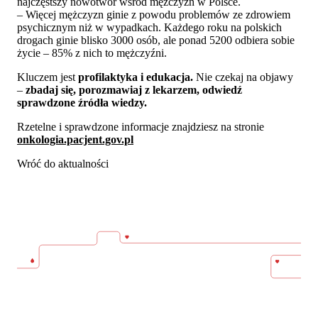
najczęstszy nowotwór wśród mężczyzn w Polsce.
– Więcej mężczyzn ginie z powodu problemów ze zdrowiem
psychicznym niż w wypadkach. Każdego roku na polskich
drogach ginie blisko 3000 osób, ale ponad 5200 odbiera sobie
życie – 85% z nich to mężczyźni.
Kluczem jest
profilaktyka i edukacja.
Nie czekaj na objawy
–
zbadaj się, porozmawiaj z lekarzem, odwiedź
sprawdzone źródła wiedzy.
Rzetelne i sprawdzone informacje znajdziesz na stronie
onkologia.pacjent.gov.pl
Wróć do aktualności