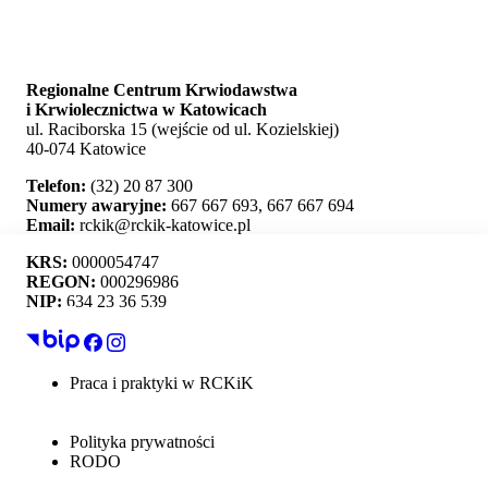
Regionalne Centrum Krwiodawstwa
i Krwiolecznictwa w Katowicach
ul. Raciborska 15 (wejście od ul. Kozielskiej)
40-074 Katowice
Telefon:
(32) 20 87 300
Numery awaryjne:
667 667 693, 667 667 694
Email:
rckik@rckik-katowice.pl
KRS:
0000054747
REGON:
000296986
NIP:
634 23 36 539
Ta strona używa plików cookie i umożliwia wybór,
które z nich chcesz zaakceptować.
Praca i praktyki w RCKiK
Mapa strony
Akceptuj wszystko
Deklaracja dostępności
Polityka prywatności
Personalizacja
RODO