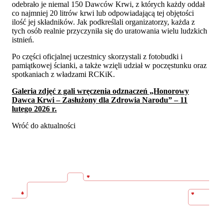
odebrało je niemal 150 Dawców Krwi, z których każdy oddał
co najmniej 20 litrów krwi lub odpowiadającą tej objętości
ilość jej składników. Jak podkreślali organizatorzy, każda z
tych osób realnie przyczyniła się do uratowania wielu ludzkich
istnień.
Po części oficjalnej uczestnicy skorzystali z fotobudki i
pamiątkowej ścianki, a także wzięli udział w poczęstunku oraz
spotkaniach z władzami RCKiK.
Galeria zdjęć z gali wręczenia odznaczeń „Honorowy
Dawca Krwi – Zasłużony dla Zdrowia Narodu” – 11
lutego 2026 r.
Wróć do aktualności