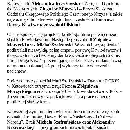
Katowicach,
Aleksandra Krzyżowska
– Zastępca Dyrektora
ds. Medycznych,
Zbigniew Morzycki
– Prezes Śląskiego
Oddziału Okręgowego Polskiego Czerwonego Krzyża, a także
najważniejsi bohaterowie tego dnia – zasłużeni
Honorowi
Dawcy Krwi wraz ze swoimi bliskimi
.
Gala rozpoczęła się projekcją krótkiego filmu poświęconego
śląskim Krwiodawcom. Następnie głos zabrali
Zbigniew
Morzycki
oraz Michał Szafrański
. W swoich wystąpieniach
podkreślali niezwykłą, pełną empatii postawę Krwiodawców i
dziękowali im za bezcenny dar krwi. Goście obejrzeli również
film „Droga Krwi”, prezentujący, co dzieje się z oddaną krwią
od momentu donacji aż po jej wykorzystanie w leczeniu
pacjentów.
Podczas uroczystości
Michał Szafrański –
Dyrektor RCKiK
w Katowicach otrzymał z rąk Prezesa
Zbigniewa
Morzyckiego
medal z okazji 90-lecia krwiodawstwa w Polsce.
To symboliczny wyraz podziękowania za pracę na rzecz
publicznej służby krwi.
Najważniejszym punktem wieczoru było uroczyste wręczenie
odznak „Honorowy Dawca Krwi – Zasłużony dla Zdrowia
Narodu”. Z rąk
Michała Szafrańskiego oraz Aleksandry
Krzyżowskiej
— przy gromkich brawach publiczności —