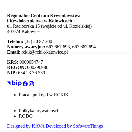
Regionalne Centrum Krwiodawstwa
i Krwiolecznictwa w Katowicach
ul. Raciborska 15 (wejście od ul. Kozielskiej)
40-074 Katowice
Telefon:
(32) 20 87 300
Numery awaryjne:
667 667 693, 667 667 694
Email:
rckik@rckik-katowice.pl
KRS:
0000054747
REGON:
000296986
NIP:
634 23 36 539
Ta strona używa plików cookie i umożliwia wybór,
które z nich chcesz zaakceptować.
Praca i praktyki w RCKiK
Mapa strony
Akceptuj wszystko
Deklaracja dostępności
Polityka prywatności
Personalizacja
RODO
Designed by
KAVA
Developed by
SoftwareThings