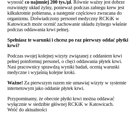
wynosić
co najmniej 200 tys./µl
. Równie ważny jest dobrze
rozwinięty układ żylny, ponieważ podczas zabiegu krew jest
kilkukrotnie pobierana, a następnie częściowo zwracana do
organizmu. Doświadczony personel medyczny RCKiK w
Katowicach może ocenić zachowanie układu żylnego właśnie
podczas oddawania krwi pełnej.
Spełniasz te warunki i chcesz po raz pierwszy oddać płytki
krwi?
Podczas swojej kolejnej wizyty związanej z oddaniem krwi
pełnej poinformuj personel, o chęci oddawania płytek krwi.
Nasi pracownicy sprawdzą wyniki badań, ocenią warunki
medyczne i wyjaśnią kolejne kroki.
Ważne!
Za pierwszym razem nie umawiaj wizyty w systemie
internetowym jako oddanie płytek krwi.
Przypominamy, że obecnie płytki krwi można oddawać
wyłącznie w siedzibie głównej RCKiK w Katowicach.
Wróć do aktualności