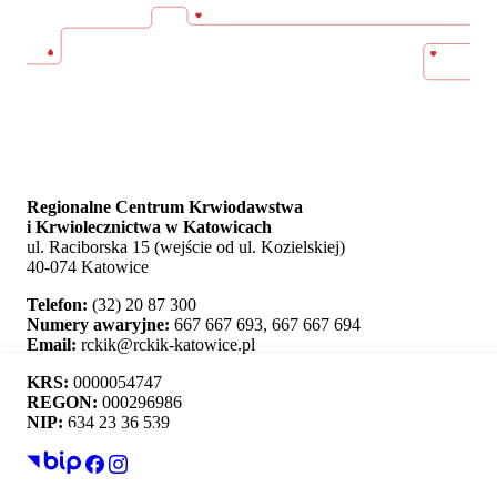
Regionalne Centrum Krwiodawstwa
i Krwiolecznictwa w Katowicach
ul. Raciborska 15 (wejście od ul. Kozielskiej)
40-074 Katowice
Telefon:
(32) 20 87 300
Numery awaryjne:
667 667 693, 667 667 694
Email:
rckik@rckik-katowice.pl
KRS:
0000054747
REGON:
000296986
NIP:
634 23 36 539
Ta strona używa plików cookie i umożliwia wybór,
które z nich chcesz zaakceptować.