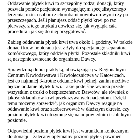
Oddawanie płytek krwi to szczególny rodzaj donacji, który
pozwala pomóc pacjentom wymagającym specjalistycznego
leczenia, m.in. osobom z chorobami nowotworowymi czy po
przeszczepach. Jeśli planujesz oddać płytki krwi po raz
pierwszy, z tego artykułu dowiesz się, jak wygląda cała
procedura i jak się do niej przygotować.
Zabieg oddawania płytek krwi trwa około 1 godziny. W trakcie
donacji krew pobierana jest z żyły do specjalnego separatora
komórkowego, który oddziela płytki. Pozostałe składniki krwi
są następnie zwracane do organizmu Dawcy.
Sprawdzoną dobrą praktyką, obowiązującą w Regionalnym
Centrum Krwiodawstwa i Krwiolecznictwa w Katowicach,
jest co najmniej 3-krotne oddanie krwi pełnej, zanim możliwe
będzie oddanie płytek krwi. Takie podejście wynika przede
wszystkim z troski o bezpieczeństwo Dawców, ale również o
jakość składników krwi przekazywanych pacjentom. Dzięki
temu możemy sprawdzić, jak organizm Dawcy reaguje na
oddawanie krwi oraz zaobserwować w dłuższym okresie, czy
poziom płytek krwi utrzymuje się na odpowiednim i stabilnym
poziomie.
Odpowiedni poziom płytek krwi jest warunkiem koniecznym
do donacji – zalecany optymalny poziom płytek powinien