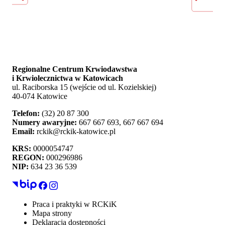
Regionalne Centrum Krwiodawstwa
i Krwiolecznictwa w Katowicach
ul. Raciborska 15 (wejście od ul. Kozielskiej)
40-074 Katowice
Telefon:
(32) 20 87 300
Numery awaryjne:
667 667 693, 667 667 694
Email:
rckik@rckik-katowice.pl
KRS:
0000054747
REGON:
000296986
NIP:
634 23 36 539
Praca i praktyki w RCKiK
Mapa strony
Deklaracja dostępności