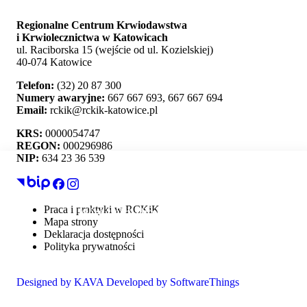
Regionalne Centrum Krwiodawstwa
i Krwiolecznictwa w Katowicach
ul. Raciborska 15 (wejście od ul. Kozielskiej)
40-074 Katowice
Telefon:
(32) 20 87 300
Numery awaryjne:
667 667 693, 667 667 694
Email:
rckik@rckik-katowice.pl
KRS:
0000054747
REGON:
000296986
NIP:
634 23 36 539
Ta strona używa plików cookie i umożliwia wybór,
Praca i praktyki w RCKiK
które z nich chcesz zaakceptować.
Mapa strony
Deklaracja dostępności
Polityka prywatności
RODO
Akceptuj wszystko
Designed by
KAVA
Developed by
SoftwareThings
Personalizacja