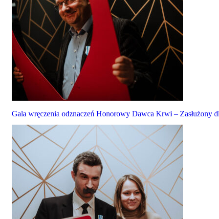
Gala wręczenia odznaczeń Honorowy Dawca Krwi – Zasłużony dl