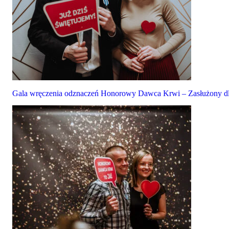
Gala wręczenia odznaczeń Honorowy Dawca Krwi – Zasłużony dl