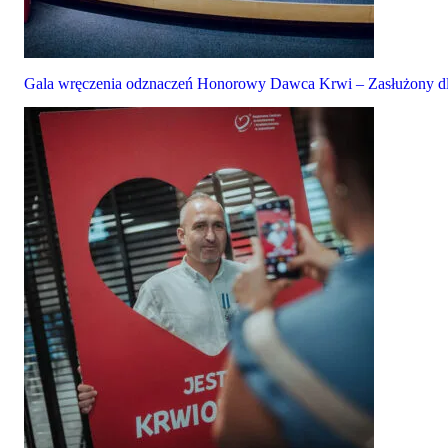
Gala wręczenia odznaczeń Honorowy Dawca Krwi – Zasłużony dla