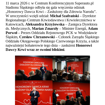
11 marca 2026 r. w Centrum Konferencyjnym Superauto.pl
Stadionu Śląskiego odbyła się gala wręczenia odznak
„Honorowy Dawca Krwi – Zasłużony dla Zdrowia Narodu”.
W uroczystości wzięli udział:
Michał Szafrański
– Dyrektor
Regionalnego Centrum Krwiodawstwa i Krwiolecznictwa w
Katowicach,
Aleksandra Krzyżowska
– Zastępca Dyrektora
ds. Medycznych,
Marian Zmarzły
– Minister Energii,
Adam
Porwoł
– Prezes Oddziału Rejonowego PCK w Wodzisławie
Śląskim,
Czesław Chrzanowski
– Członek Zarządu Śląskiego
Oddziału Okręgowego Polskiego Czerwonego Krzyża, a także
najważniejsi bohaterowie tego dnia – zasłużeni
Honorowi
Dawcy Krwi wraz ze swoimi bliskimi
.