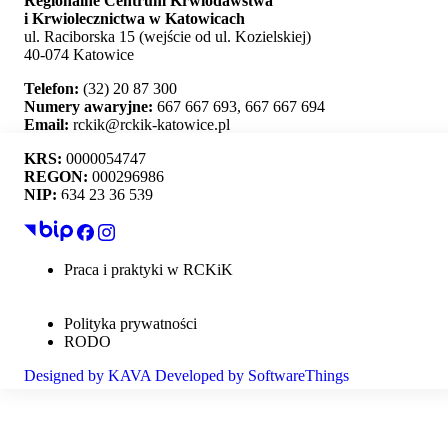
Regionalne Centrum Krwiodawstwa
i Krwiolecznictwa w Katowicach
ul. Raciborska 15 (wejście od ul. Kozielskiej)
40-074 Katowice
Telefon:
(32) 20 87 300
Numery awaryjne:
667 667 693, 667 667 694
Email:
rckik@rckik-katowice.pl
KRS:
0000054747
REGON:
000296986
NIP:
634 23 36 539
Ta strona używa plików cookie i umożliwia wybór,
które z nich chcesz zaakceptować.
Praca i praktyki w RCKiK
Mapa strony
Akceptuj wszystko
Deklaracja dostępności
Polityka prywatności
Personalizacja
RODO
Designed by
KAVA
Developed by
SoftwareThings