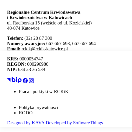
Regionalne Centrum Krwiodawstwa
i Krwiolecznictwa w Katowicach
ul. Raciborska 15 (wejście od ul. Kozielskiej)
40-074 Katowice
Telefon:
(32) 20 87 300
Numery awaryjne:
667 667 693, 667 667 694
Email:
rckik@rckik-katowice.pl
KRS:
0000054747
REGON:
000296986
NIP:
634 23 36 539
Ta strona używa plików cookie i umożliwia wybór,
które z nich chcesz zaakceptować.
Praca i praktyki w RCKiK
Mapa strony
Akceptuj wszystko
Deklaracja dostępności
Polityka prywatności
Personalizacja
RODO
Designed by
KAVA
Developed by
SoftwareThings