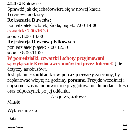
40-074 Katowice
Sprawdź jak dojechać
otwiera się w nowej karcie
Terenowe oddziały
Rejestracja Dawców:
poniedziałek, wtorek, środa, piątek: 7.00-14.00
czwartek: 7.00-16.30
sobota: 8.00-13.00
Rejestracja Dawców płytkowych
poniedziałek-piątek: 7.00-12.30
sobota: 8.00-11.00
W poniedziałki, czwartki i soboty przyjmowani
są wyłącznie Krwiodawcy umówieni przez Internet!
(nie
dotyczy autobusów).
Jeśli planujesz
oddać krew po raz pierwszy
zalecamy, by
zaplanować wizytę na godziny
poranne
. Przyjdź wcześniej i
daj sobie czas na odpowiednie przygotowanie do oddania krwi
oraz odpoczynek po jej oddaniu.
Akcje wyjazdowe
Miasto
Data