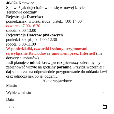
40-074 Katowice
Sprawdź jak dojechać
otwiera się w nowej karcie
Terenowe oddziały
Rejestracja Dawców:
poniedziałek, wtorek, środa, piątek: 7.00-14.00
czwartek: 7.00-16.30
sobota: 8.00-13.00
Rejestracja Dawców płytkowych
poniedziałek-piątek: 7.00-12.30
sobota: 8.00-11.00
W poniedziałki, czwartki i soboty przyjmowani
są wyłącznie Krwiodawcy umówieni przez Internet!
(nie
dotyczy autobusów).
Jeśli planujesz
oddać krew po raz pierwszy
zalecamy, by
zaplanować wizytę na godziny
poranne
. Przyjdź wcześniej i
daj sobie czas na odpowiednie przygotowanie do oddania krwi
oraz odpoczynek po jej oddaniu.
Akcje wyjazdowe
Miasto
Data