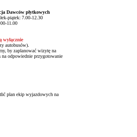
acja Dawców płytkowych
łek-piątek: 7.00-12.30
.00-11.00
ą wyłącznie
czy autobusów).
my, by zaplanować wizytę na
zas na odpowiednie przygotowanie
tlić plan ekip wyjazdowych na