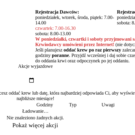
Rejestracja Dawców:
Rejestr
poniedziałek, wtorek, środa, piątek: 7.00-
poniedzia
14.00
sobota: 8
czwartek: 7.00-16.30
sobota: 8.00-13.00
W poniedziałki, czwartki i soboty przyjmowani s
Krwiodawcy umówieni przez Internet!
(nie doty
Jeśli planujesz
oddać krew po raz pierwszy
zaleca
godziny
poranne
. Przyjdź wcześniej i daj sobie c
do oddania krwi oraz odpoczynek po jej oddaniu.
Akcje wyjazdowe
z oddać krew lub datę, która najbardziej odpowiada Ci, aby wyświe
najbliższe miesiące!
Godziny
Typ
Uwagi
Ładowanie…
Nie znaleziono żadnych akcji.
Pokaż więcej akcji