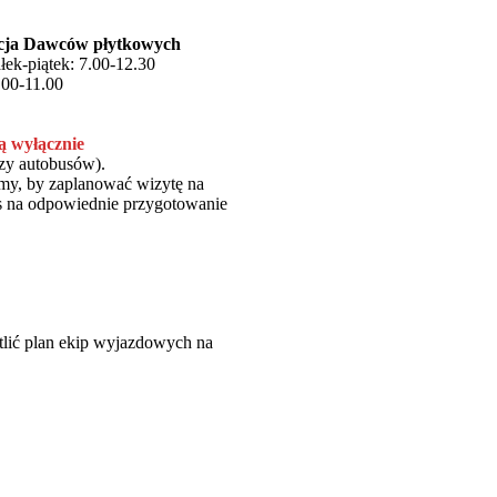
acja Dawców płytkowych
łek-piątek: 7.00-12.30
.00-11.00
ą wyłącznie
czy autobusów).
my, by zaplanować wizytę na
zas na odpowiednie przygotowanie
tlić plan ekip wyjazdowych na