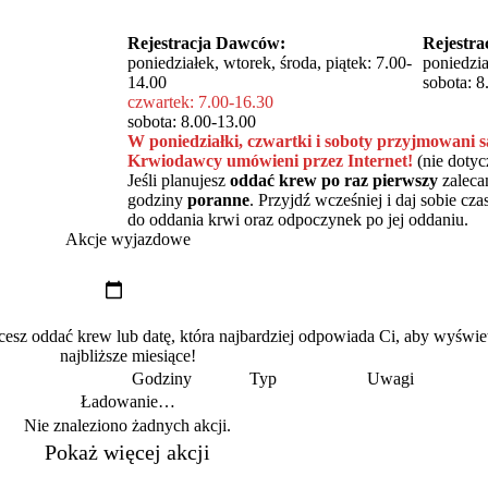
Rejestracja Dawców:
Rejestr
poniedziałek, wtorek, środa, piątek: 7.00-
poniedzia
14.00
sobota: 8
czwartek: 7.00-16.30
sobota: 8.00-13.00
W poniedziałki, czwartki i soboty przyjmowani s
Krwiodawcy umówieni przez Internet!
(nie doty
Jeśli planujesz
oddać krew po raz pierwszy
zaleca
godziny
poranne
. Przyjdź wcześniej i daj sobie c
do oddania krwi oraz odpoczynek po jej oddaniu.
Akcje wyjazdowe
z oddać krew lub datę, która najbardziej odpowiada Ci, aby wyświe
najbliższe miesiące!
Godziny
Typ
Uwagi
Ładowanie…
Nie znaleziono żadnych akcji.
Pokaż więcej akcji