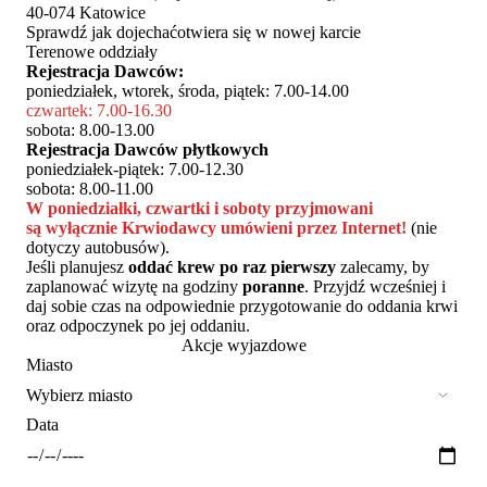
40-074 Katowice
Sprawdź jak dojechać
otwiera się w nowej karcie
Terenowe oddziały
Rejestracja Dawców:
poniedziałek, wtorek, środa, piątek: 7.00-14.00
czwartek: 7.00-16.30
sobota: 8.00-13.00
Rejestracja Dawców płytkowych
poniedziałek-piątek: 7.00-12.30
sobota: 8.00-11.00
W poniedziałki, czwartki i soboty przyjmowani
są wyłącznie Krwiodawcy umówieni przez Internet!
(nie
dotyczy autobusów).
Jeśli planujesz
oddać krew po raz pierwszy
zalecamy, by
zaplanować wizytę na godziny
poranne
. Przyjdź wcześniej i
daj sobie czas na odpowiednie przygotowanie do oddania krwi
oraz odpoczynek po jej oddaniu.
Akcje wyjazdowe
Miasto
Data