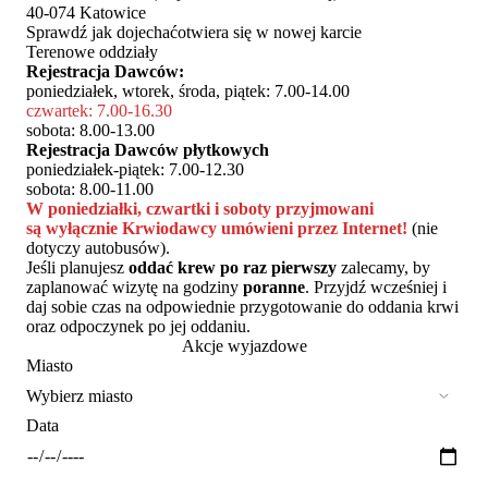
40-074 Katowice
Sprawdź jak dojechać
otwiera się w nowej karcie
Terenowe oddziały
Rejestracja Dawców:
poniedziałek, wtorek, środa, piątek: 7.00-14.00
czwartek: 7.00-16.30
sobota: 8.00-13.00
Rejestracja Dawców płytkowych
poniedziałek-piątek: 7.00-12.30
sobota: 8.00-11.00
W poniedziałki, czwartki i soboty przyjmowani
są wyłącznie Krwiodawcy umówieni przez Internet!
(nie
dotyczy autobusów).
Jeśli planujesz
oddać krew po raz pierwszy
zalecamy, by
zaplanować wizytę na godziny
poranne
. Przyjdź wcześniej i
daj sobie czas na odpowiednie przygotowanie do oddania krwi
oraz odpoczynek po jej oddaniu.
Akcje wyjazdowe
Miasto
Data