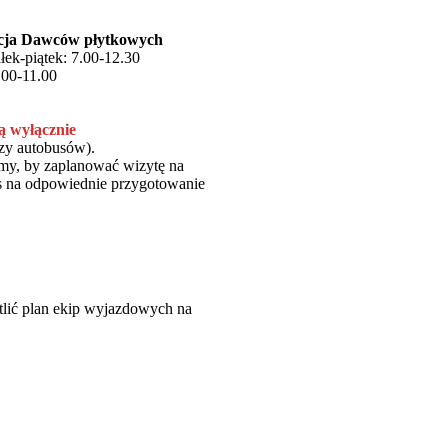
acja Dawców płytkowych
łek-piątek: 7.00-12.30
.00-11.00
ą wyłącznie
czy autobusów).
my, by zaplanować wizytę na
zas na odpowiednie przygotowanie
tlić plan ekip wyjazdowych na