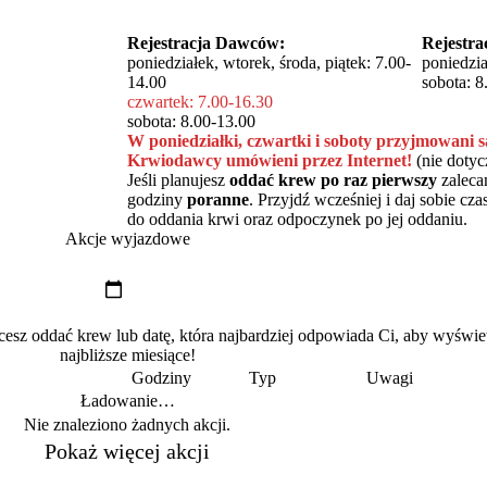
Rejestracja Dawców:
Rejestr
poniedziałek, wtorek, środa, piątek: 7.00-
poniedzia
14.00
sobota: 8
czwartek: 7.00-16.30
sobota: 8.00-13.00
W poniedziałki, czwartki i soboty przyjmowani s
Krwiodawcy umówieni przez Internet!
(nie doty
Jeśli planujesz
oddać krew po raz pierwszy
zaleca
godziny
poranne
. Przyjdź wcześniej i daj sobie c
do oddania krwi oraz odpoczynek po jej oddaniu.
Akcje wyjazdowe
z oddać krew lub datę, która najbardziej odpowiada Ci, aby wyświe
najbliższe miesiące!
Godziny
Typ
Uwagi
Ładowanie…
Nie znaleziono żadnych akcji.
Pokaż więcej akcji