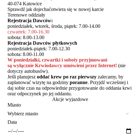
40-074 Katowice
Sprawdź jak dojechać
otwiera się w nowej karcie
Terenowe oddziały
Rejestracja Dawców:
poniedziałek, wtorek, środa, piątek: 7.00-14.00
czwartek: 7.00-16.30
sobota: 8.00-13.00
Rejestracja Dawców płytkowych
poniedziałek-piątek: 7.00-12.30
sobota: 8.00-11.00
W poniedziałki, czwartki i soboty przyjmowani
są wyłącznie Krwiodawcy umówieni przez Internet!
(nie
dotyczy autobusów).
Jeśli planujesz
oddać krew po raz pierwszy
zalecamy, by
zaplanować wizytę na godziny
poranne
. Przyjdź wcześniej i
daj sobie czas na odpowiednie przygotowanie do oddania krwi
oraz odpoczynek po jej oddaniu.
Akcje wyjazdowe
Miasto
Data