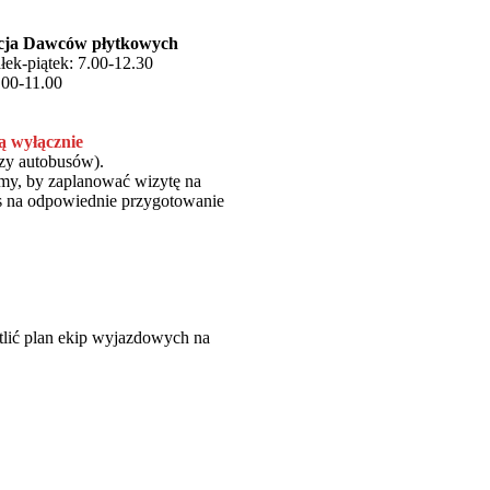
acja Dawców płytkowych
łek-piątek: 7.00-12.30
.00-11.00
ą wyłącznie
czy autobusów).
my, by zaplanować wizytę na
zas na odpowiednie przygotowanie
tlić plan ekip wyjazdowych na