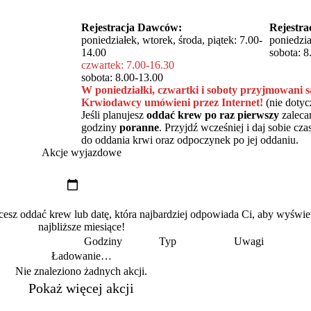
Rejestracja Dawców:
Rejestr
poniedziałek, wtorek, środa, piątek: 7.00-
poniedzia
14.00
sobota: 8
czwartek: 7.00-16.30
sobota: 8.00-13.00
W poniedziałki, czwartki i soboty przyjmowani s
Krwiodawcy umówieni przez Internet!
(nie doty
Jeśli planujesz
oddać krew po raz pierwszy
zaleca
godziny
poranne
. Przyjdź wcześniej i daj sobie c
do oddania krwi oraz odpoczynek po jej oddaniu.
Akcje wyjazdowe
z oddać krew lub datę, która najbardziej odpowiada Ci, aby wyświe
najbliższe miesiące!
Godziny
Typ
Uwagi
Ładowanie…
Nie znaleziono żadnych akcji.
Pokaż więcej akcji