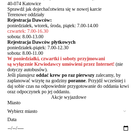
40-074 Katowice
Sprawdź jak dojechać
otwiera się w nowej karcie
Terenowe oddziały
Rejestracja Dawców:
poniedziałek, wtorek, środa, piątek: 7.00-14.00
czwartek: 7.00-16.30
sobota: 8.00-13.00
Rejestracja Dawców płytkowych
poniedziałek-piątek: 7.00-12.30
sobota: 8.00-11.00
W poniedziałki, czwartki i soboty przyjmowani
są wyłącznie Krwiodawcy umówieni przez Internet!
(nie
dotyczy autobusów).
Jeśli planujesz
oddać krew po raz pierwszy
zalecamy, by
zaplanować wizytę na godziny
poranne
. Przyjdź wcześniej i
daj sobie czas na odpowiednie przygotowanie do oddania krwi
oraz odpoczynek po jej oddaniu.
Akcje wyjazdowe
Miasto
Data